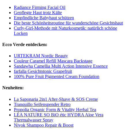
Radiance Firming Facial Oil
Gepflegte Haut trotz Kälte
Empfindliche Babyhaut schützen
Die beste Schönheitsroutine für wunderschöne Gesichtshaut
Curly-Girl-Methode mit Naturkosmetik: natürlich schöne
Locken
Ecco Verde entdecken:
URTEKRAM Nordic Beauty
Couleur Caramel Refill Mascara Backstage
Sandawha Camellia Multi Action Intensive Essence
farfalla Gesichtstonic Grapefruit
100% Pure Fruit Pigmented Cream Foundation
Neuheiten:
La Saponaria 2in1 After-Shave & SOS Creme
Tranquillo Seifenspender Retro
Propolia Organic Form & Vitality Herbal Tea
LÉA NATURE SO BiO étic HYDRA Aloe Vera
Thermalwasser Spray
Niyok Shampoo Repair & Boost