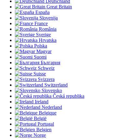
Deutschland
Great Britain
España
Slovenija
France
România
Sverige
Hrvatska
Polska
Magyar
Suomi
България
Schweiz
Suisse
Svizzera
Switzerland
Slovensko
Česká republika
Ireland
Nederland
Belgique
België
Portugal
Belgien
Norge