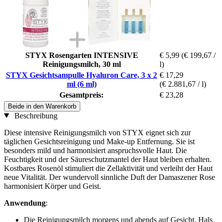
STYX Rosengarten INTENSIVE
€ 5,99
(€ 199,67 /
Reinigungsmilch, 30 ml
l)
STYX Gesichtsampulle Hyaluron Care, 3 x 2
€ 17,29
ml (6 ml)
(€ 2.881,67 / l)
Gesamtpreis:
€ 23,28
Beide in den Warenkorb
Beschreibung
Diese intensive Reinigungsmilch von STYX eignet sich zur
täglichen Gesichtsreinigung und Make-up Entfernung. Sie ist
besonders mild und harmonisiert anspruchsvolle Haut. Die
Feuchtigkeit und der Säureschutzmantel der Haut bleiben erhalten.
Kostbares Rosenöl stimuliert die Zellaktivität und verleiht der Haut
neue Vitalität. Der wundervoll sinnliche Duft der Damaszener Rose
harmonisiert Körper und Geist.
Anwendung
:
Die Reinigungsmilch morgens und abends auf Gesicht, Hals