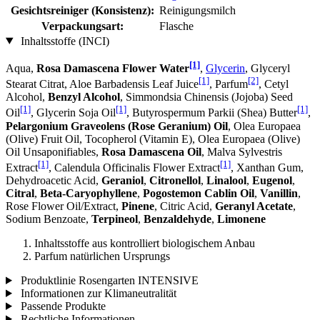
Gesichtsreiniger (Konsistenz):
Reinigungsmilch
Verpackungsart:
Flasche
Inhaltsstoffe (INCI)
[1]
Aqua,
Rosa Damascena Flower Water
,
Glycerin
, Glyceryl
[1]
[2]
Stearat Citrat, Aloe Barbadensis Leaf Juice
, Parfum
, Cetyl
Alcohol,
Benzyl Alcohol
, Simmondsia Chinensis (Jojoba) Seed
[1]
[1]
[1]
Oil
, Glycerin Soja Oil
, Butyrospermum Parkii (Shea) Butter
,
Pelargonium Graveolens (Rose Geranium) Oil
, Olea Europaea
(Olive) Fruit Oil, Tocopherol (Vitamin E), Olea Europaea (Olive)
Oil Unsaponifiables,
Rosa Damascena Oil
, Malva Sylvestris
[1]
[1]
Extract
, Calendula Officinalis Flower Extract
, Xanthan Gum,
Dehydroacetic Acid,
Geraniol
,
Citronellol
,
Linalool
,
Eugenol
,
Citral
,
Beta-Caryophyllene
,
Pogostemon Cablin Oil
,
Vanillin
,
Rose Flower Oil/Extract,
Pinene
, Citric Acid,
Geranyl Acetate
,
Sodium Benzoate,
Terpineol
,
Benzaldehyde
,
Limonene
Inhaltsstoffe aus kontrolliert biologischem Anbau
Parfum natürlichen Ursprungs
Produktlinie Rosengarten INTENSIVE
Informationen zur Klimaneutralität
Passende Produkte
Rechtliche Informationen