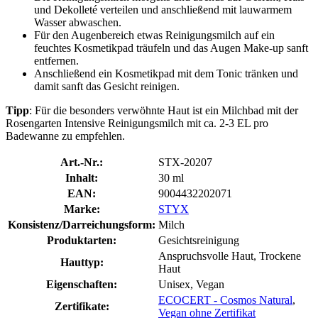
und Dekolleté verteilen und anschließend mit lauwarmem
Wasser abwaschen.
Für den Augenbereich etwas Reinigungsmilch auf ein
feuchtes Kosmetikpad träufeln und das Augen Make-up sanft
entfernen.
Anschließend ein Kosmetikpad mit dem Tonic tränken und
damit sanft das Gesicht reinigen.
Tipp
: Für die besonders verwöhnte Haut ist ein Milchbad mit der
Rosengarten Intensive Reinigungsmilch mit ca. 2-3 EL pro
Badewanne zu empfehlen.
Art.-Nr.:
STX-20207
Inhalt:
30 ml
EAN:
9004432202071
Marke:
STYX
Konsistenz/Darreichungsform:
Milch
Produktarten:
Gesichtsreinigung
Anspruchsvolle Haut, Trockene
Hauttyp:
Haut
Eigenschaften:
Unisex, Vegan
ECOCERT - Cosmos Natural
,
Zertifikate:
Vegan ohne Zertifikat