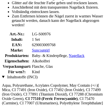
Glitter auf die feuchte Farbe geben und trocknen lassen.
Anschließend mit dem transparenten Nagellack fixieren.
Vollständig eintrocknen lassen.
Zum Entfernen können die Nägel zuerst in warmes Wasser
getaucht werden, danach kann der Nagellack abgezogen
werden!
Art.-Nr.:
LG-S00976
Inhalt:
1 Set
EAN:
629003009768
Marke:
Suncoatgirl
Produktarten:
Baby- & Kinderpflege,
Nagellack
Eigenschaften:
Alkoholfrei
Verpackungsart:
Flasche, Glas
Für wen?:
Kind
Inhaltsstoffe (INCI)
Aqua, Polyurethane, Acrylates Copolymer, May Contain (+/-)[
Mica, CI 77491 (Iron Oxide), CI 77492 (Iron Oxide), CI 77499
(Iron Oxide), CI 77891 (Titanium Dioxid), CI 77288 (Chromium
Oxide Green),
CI 77510 (Ferric Ferrocyanide)
, CI 75470
(Carmine), CI 77007 (Ultramarines) , Polyethylene Terephthalate]