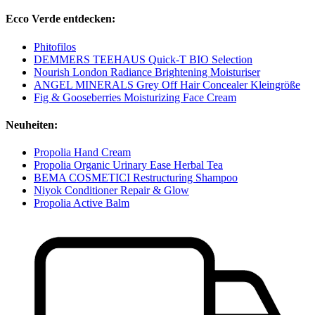
Ecco Verde entdecken:
Phitofilos
DEMMERS TEEHAUS Quick-T BIO Selection
Nourish London Radiance Brightening Moisturiser
ANGEL MINERALS Grey Off Hair Concealer Kleingröße
Fig & Gooseberries Moisturizing Face Cream
Neuheiten:
Propolia Hand Cream
Propolia Organic Urinary Ease Herbal Tea
BEMA COSMETICI Restructuring Shampoo
Niyok Conditioner Repair & Glow
Propolia Active Balm