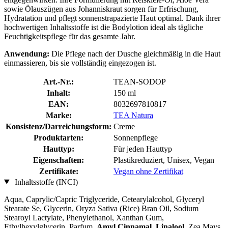
sowie Ölauszügen aus Johanniskraut sorgen für Erfrischung,
Hydratation und pflegt sonnenstrapazierte Haut optimal. Dank ihrer
hochwertigen Inhaltsstoffe ist die Bodylotion ideal als tägliche
Feuchtigkeitspflege für das gesamte Jahr.
Anwendung:
Die Pflege nach der Dusche gleichmäßig in die Haut
einmassieren, bis sie vollständig eingezogen ist.
Art.-Nr.:
TEAN-SODOP
Inhalt:
150 ml
EAN:
8032697810817
Marke:
TEA Natura
Konsistenz/Darreichungsform:
Creme
Produktarten:
Sonnenpflege
Hauttyp:
Für jeden Hauttyp
Eigenschaften:
Plastikreduziert, Unisex, Vegan
Zertifikate:
Vegan ohne Zertifikat
Inhaltsstoffe (INCI)
Aqua, Caprylic/Capric Triglyceride, Cetearylalcohol, Glyceryl
Stearate Se, Glycerin, Oryza Sativa (Rice) Bran Oil, Sodium
Stearoyl Lactylate, Phenylethanol, Xanthan Gum,
Ethylhexylglycerin, Parfum,
Amyl Cinnamal
,
Linalool
, Zea Mays