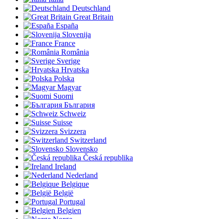
Deutschland
Great Britain
España
Slovenija
France
România
Sverige
Hrvatska
Polska
Magyar
Suomi
България
Schweiz
Suisse
Svizzera
Switzerland
Slovensko
Česká republika
Ireland
Nederland
Belgique
België
Portugal
Belgien