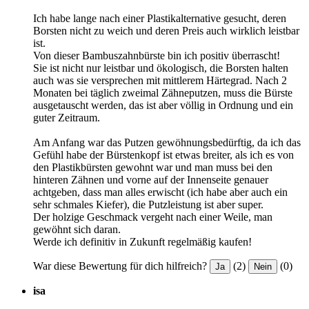
Ich habe lange nach einer Plastikalternative gesucht, deren
Borsten nicht zu weich und deren Preis auch wirklich leistbar
ist.
Von dieser Bambuszahnbürste bin ich positiv überrascht!
Sie ist nicht nur leistbar und ökologisch, die Borsten halten
auch was sie versprechen mit mittlerem Härtegrad. Nach 2
Monaten bei täglich zweimal Zähneputzen, muss die Bürste
ausgetauscht werden, das ist aber völlig in Ordnung und ein
guter Zeitraum.
Am Anfang war das Putzen gewöhnungsbedürftig, da ich das
Gefühl habe der Bürstenkopf ist etwas breiter, als ich es von
den Plastikbürsten gewohnt war und man muss bei den
hinteren Zähnen und vorne auf der Innenseite genauer
achtgeben, dass man alles erwischt (ich habe aber auch ein
sehr schmales Kiefer), die Putzleistung ist aber super.
Der holzige Geschmack vergeht nach einer Weile, man
gewöhnt sich daran.
Werde ich definitiv in Zukunft regelmäßig kaufen!
War diese Bewertung für dich hilfreich?
(2)
(0)
Ja
Nein
isa