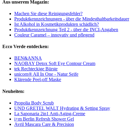
Aus unserem Magazin:
Machen Sie diese Reinigungsfehler?
Produktkennzeichnungen - über die Mindesthaltbarkeitsdauer
Ist Alkohol in Kosmetikprodukten schädlich?
Produktkennzeichnung Teil 2 - über die INCI-Angaben
Couleur Caramel – innovativ und pflegend
Ecco Verde entdecken:
BEN&ANNA
NAOBAY Detox Soft Eye Contour Cream
tek Rechteckige Bürste
unicorn® All In One - Natur Seife
Klärende Peel-off Maske
Neuheiten:
Propolia Body Scrub
UND GRETEL WALT Hydrating & Setting Spray
La Saponaria 2in1 Anti-Aging-Creme
i+m Berlin Refresh Shower Gel
Avril Mascara Care & Precision