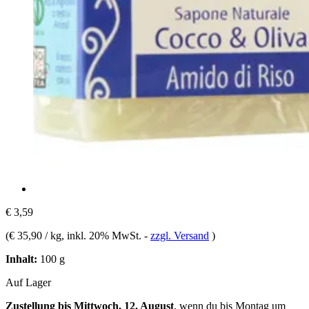
€ 3,59
(
€ 35,90 / kg
, inkl. 20% MwSt.
-
zzgl. Versand
)
Inhalt:
100 g
Auf Lager
Zustellung bis Mittwoch, 12. August
, wenn du bis
Montag um