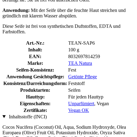
Anwendung:
Mit der Seife über die feuchte Haut streichen und
gründlich mit klarem Wasser abspülen.
Diese Seife ist frei von synthetischen Duftstoffen, EDTA und
Farbstoffen.
Art.-Nr.:
TEAN-SAP6
Inhalt:
100 g
EAN:
8032697814259
Marke:
TEA Natura
Seifen-Konsistenz:
Fest
Anwendung Gesichtspflege:
Getönte Pflege
Konsistenz/Darreichungsform:
Feststoff
Produktarten:
Seifen
Hauttyp:
Für jeden Hauttyp
Eigenschaften:
Unparfümiert
, Vegan
Zertifikate:
Vegan OK
Inhaltsstoffe (INCI)
Cocos Nucifera (Coconut) Oil, Aqua, Sodium Hydroxyde, Olea
Europaea (Olive) Fruit Oil, Potassium Hydroxide, Oryza Sativa