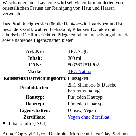
Wasch- oder auch Lavaerde wird seit vielen Jahrhunderten von
orientalischen Frauen zur Reinigung von Haut und Haaren
verwendet.
Das Produkt eignet sich für alle Haut- sowie Haartypen und ist
besonders sanft, während Ghassoul, Pflanzen-Extrakte und
ätherische Öle ihre effektive Pflege entfalten und seboregulierende
sowie nährende Eigenschaften bieten.
Art.-Nr.:
TEAN-gha
Inhalt:
200 ml
EAN:
8032697811302
Marke:
TEA Natura
Konsistenz/Darreichungsform:
Flüssigkeit
2in1 Shampoo & Dusche,
Produktarten:
Körperreinigung
Hauttyp:
Für jeden Hauttyp
Haartyp:
Für jeden Haartyp
Eigenschaften:
Unisex, Vegan
Zertifikate:
Vegan ohne Zertifikat
Inhaltsstoffe (INCI)
Aqua, Caprylyl Glycol, Bentonite, Moroccan Lava Clay, Sodium