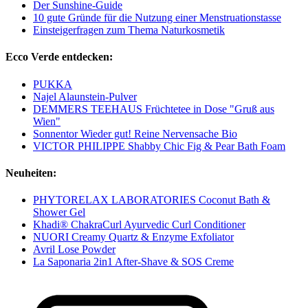
Der Sunshine-Guide
10 gute Gründe für die Nutzung einer Menstruationstasse
Einsteigerfragen zum Thema Naturkosmetik
Ecco Verde entdecken:
PUKKA
Najel Alaunstein-Pulver
DEMMERS TEEHAUS Früchtetee in Dose "Gruß aus
Wien"
Sonnentor Wieder gut! Reine Nervensache Bio
VICTOR PHILIPPE Shabby Chic Fig & Pear Bath Foam
Neuheiten:
PHYTORELAX LABORATORIES Coconut Bath &
Shower Gel
Khadi® ChakraCurl Ayurvedic Curl Conditioner
NUORI Creamy Quartz & Enzyme Exfoliator
Avril Lose Powder
La Saponaria 2in1 After-Shave & SOS Creme