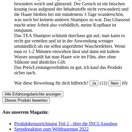
besonders weich und glänzend. Der Geruch ist ein bisschen
krautig (was aufgrund der Inhaltsstoffe nicht verwundert) und
die Haare bleiben bei mir mindestens 3 Tage wunderschön,
was noch bei keinem anderen Shampoo so war. Das Ghassoul
macht seine Arbeit also vorbildlich, meine Kopfhaut ist
entspannt.
Das TEA Shampoo schäumt durchaus gut auf, man kann es
recht gut verteilen und ist in der Anwendung weniger
umständlich als ein selbst angerührter Wascherdebrei. Wenn
man es 1-2 Minuten einwirken lässt und dann mit kaltem
Wasser ausspült hat man Haare wie im Film, aber ohne
Silikone und ähnliches Gift.
Das Preis/Leistungsverhältnis ist gut, ich kauf das Produkt
sicher nach.
War diese Bewertung für dich hilfreich?
(12)
(0)
Ja
Nein
Alle Erfahrungsberichte anzeigen
Dieses Produkt bewerten
Aus unserem Magazin:
Produktkennzeichnung Teil 2 - über die INCI-Angaben
Spendenaktion zum Weltfrauentag 2022