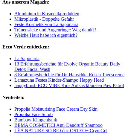
Aus unserem Magazin:
Aluminium in Kosmetikprodukten
Mikroplastik - Doppelte Gefahr
Feste Kosmetik von La Saponaria
Tränensäcke und Augenringe: Weg damit?!
Welche Haut habe ich eigentlich?
Ecco Verde entdecken:
La Saponaria
13 Erfahrungsberichte für Evolve Organic Beauty Daily
Detox Facial Wash
8 Erfahrungsberichte für Dr. Hauschka Rosen Tagescreme
Lamazuna Festes Kinder-Shampo Happy Head
happybrush ECO VIBE Kids Aufsteckbürsten Paw Patrol
Neuheiten:
Propolia Moisturising Face Cream Dry Skin
Propolia Face Scrub
Bambaw Klingenbank
BEMA COSMETICI Anti-Dandruff Shampoo
LÉA NATURE SO BiO étic OSTEO+ Cryo Gel