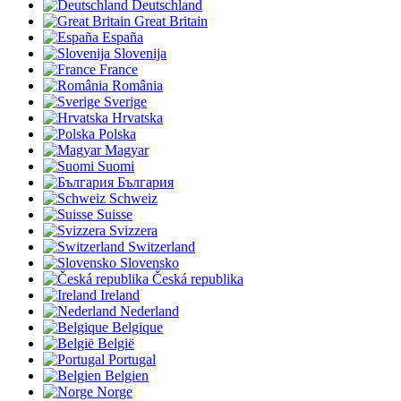
Deutschland
Great Britain
España
Slovenija
France
România
Sverige
Hrvatska
Polska
Magyar
Suomi
България
Schweiz
Suisse
Svizzera
Switzerland
Slovensko
Česká republika
Ireland
Nederland
Belgique
België
Portugal
Belgien
Norge