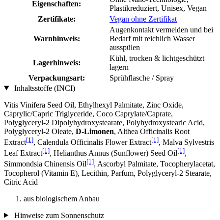
Eigenschaften:
Plastikreduziert, Unisex, Vegan
Zertifikate:
Vegan ohne Zertifikat
Augenkontakt vermeiden und bei
Warnhinweis:
Bedarf mit reichlich Wasser
ausspülen
Kühl, trocken & lichtgeschützt
Lagerhinweis:
lagern
Verpackungsart:
Sprühflasche / Spray
Inhaltsstoffe (INCI)
Vitis Vinifera Seed Oil, Ethylhexyl Palmitate, Zinc Oxide,
Caprylic/Capric Triglyceride, Coco Caprylate/Caprate,
Polyglyceryl-2 Dipolyhydroxystearate, Polyhydroxystearic Acid,
Polyglyceryl-2 Oleate,
D-Limonen
, Althea Officinalis Root
[1]
[1]
Extract
, Calendula Officinalis Flower Extract
, Malva Sylvestris
[1]
[1]
Leaf Extract
, Helianthus Annus (Sunflower) Seed Oil
,
[1]
Simmondsia Chinensis Oil
, Ascorbyl Palmitate, Tocopherylacetat,
Tocopherol (Vitamin E), Lecithin, Parfum, Polyglyceryl-2 Stearate,
Citric Acid
aus biologischem Anbau
Hinweise zum Sonnenschutz