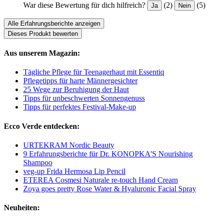
War diese Bewertung für dich hilfreich?
(2)
(5)
Ja
Nein
Alle Erfahrungsberichte anzeigen
Dieses Produkt bewerten
Aus unserem Magazin:
Tägliche Pflege für Teenagerhaut mit Essentiq
Pflegetipps für harte Männergesichter
25 Wege zur Beruhigung der Haut
Tipps für unbeschwerten Sonnengenuss
Tipps für perfektes Festival-Make-up
Ecco Verde entdecken:
URTEKRAM Nordic Beauty
9 Erfahrungsberichte für Dr. KONOPKA'S Nourishing
Shampoo
veg-up Frida Hermosa Lip Pencil
ETEREA Cosmesi Naturale re-touch Hand Cream
Zoya goes pretty Rose Water & Hyaluronic Facial Spray
Neuheiten: