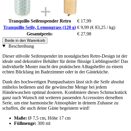
Tranquillo Seifenspender Retro
€ 17,99
Tranquillo Seife, Lemongrass (120 g)
€ 9,99
(€ 83,25 / kg)
Gesamtpreis:
€ 27,98
Beide in den Warenkorb
Beschreibung
Dieser stilvolle Seifenspender im nostalgischen Retro-Design ist der
ideale und dekorative Behälter für deine flüssige Lieblingsseife! Das
individuelle Muster macht den praktischen Alltagshelfer zu einem
echten Blickfang im Badezimmer oder in der Gästeküche.
Dank des hochwertigen Pumpaufsatzes lässt sich die Seife absolut
mühelos bedienen und die gewünschte Menge bei jedem
Händewaschen optimal dosieren. Kombiniere dieses Schmuckstück
ganz nach Wunsch mit weiteren passenden Accessoires derselben
Serie, um eine harmonische Atmosphäre in deinem Zuhause zu
schaffen, die auch deine Gäste begeistern wird!
Maße:
Ø 7,5 cm, Höhe 17 cm
Füllmenge:
300 ml