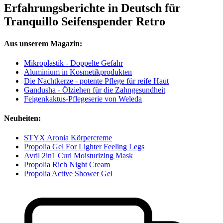
Erfahrungsberichte in Deutsch für
Tranquillo Seifenspender Retro
Aus unserem Magazin:
Mikroplastik - Doppelte Gefahr
Aluminium in Kosmetikprodukten
Die Nachtkerze - potente Pflege für reife Haut
Gandusha - Ölziehen für die Zahngesundheit
Feigenkaktus-Pflegeserie von Weleda
Neuheiten:
STYX Aronia Körpercreme
Propolia Gel For Lighter Feeling Legs
Avril 2in1 Curl Moisturizing Mask
Propolia Rich Night Cream
Propolia Active Shower Gel