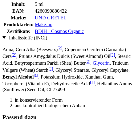
Inhalt:
5 ml
EAN:
4260390880422
Marke:
UND GRETEL
Produktarten:
Make-up
Zertifikate:
BDIH - Cosmos Organic
Inhaltsstoffe (INCI)
[2]
Aqua, Cera Alba (Beeswax)
, Copernicia Cerifera (Carnauba)
[2]
[2]
Cera
, Prunus Amygdalus Dulcis (Sweet Almond) Oil
, Stearic
[2]
Acid, Butyrospermum Parkii (Shea) Butter
,
Glycerin
, Triticum
[2]
Vulgare (Wheat) Starch
, Glyceryl Stearate, Glyceryl Caprylate,
[1]
Benzyl Alcohol
, Potassium Hydroxide, Xanthan Gum,
[1]
Tocopherol (Vitamin E), Dehydroacetic Acid
, Helianthus Annus
(Sunflower) Seed Oil, CI 77499
in konservierender Form
aus kontrolliert biologischem Anbau
Passend dazu