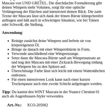
Mascara von UND GRETEL. Die durchdachte Formulierung gibt
deinen Wimpern mehr Volumen, sorgt für eine optische
Verlängerung der Härchen und intensiviert deinen Blick. Die zarte
Textur der Mascara lässt sich dank der feinen Bürste klümpchenfrei
auftragen und hält auch in schwierigen Situation, wie bei Tränen
oder Schweiß, die Stellung.
Anwendung
:
Reinige zunächst deine Wimpern und befreie sie von
körpereigenem Öl.
Bringe sie danach mit einer Wimpernbürste in Form.
Verwende anschließend eine Wimpernzange.
Setze dann die Mascara-Bürste sanft am Wimpernansatz an
und trag den Mascara mit einer Zickzack-Bewegung entlang
der Wimpern bis zu den Spitzen auf.
Überschüssige Farbe lässt sich leicht mit einem Wattestäbchen
entfernen.
Für einen intensiveren Look kann nach einer kurzen
Trockenpause auch eine zweite Schicht aufgetragen werden.
Tipp
: Du kannst den WINT Mascara in der Nuance Chestnut 01
auch als Augenbrauen-Styler verwenden.
Art.-Nr.:
XCO-205002