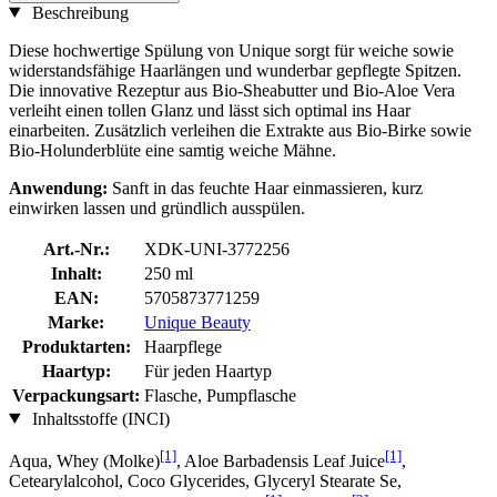
Beschreibung
Diese hochwertige Spülung von Unique sorgt für weiche sowie
widerstandsfähige Haarlängen und wunderbar gepflegte Spitzen.
Die innovative Rezeptur aus Bio-Sheabutter und Bio-Aloe Vera
verleiht einen tollen Glanz und lässt sich optimal ins Haar
einarbeiten. Zusätzlich verleihen die Extrakte aus Bio-Birke sowie
Bio-Holunderblüte eine samtig weiche Mähne.
Anwendung:
Sanft in das feuchte Haar einmassieren, kurz
einwirken lassen und gründlich ausspülen.
Art.-Nr.:
XDK-UNI-3772256
Inhalt:
250 ml
EAN:
5705873771259
Marke:
Unique Beauty
Produktarten:
Haarpflege
Haartyp:
Für jeden Haartyp
Verpackungsart:
Flasche, Pumpflasche
Inhaltsstoffe (INCI)
[1]
[1]
Aqua, Whey (Molke)
, Aloe Barbadensis Leaf Juice
,
Cetearylalcohol, Coco Glycerides, Glyceryl Stearate Se,