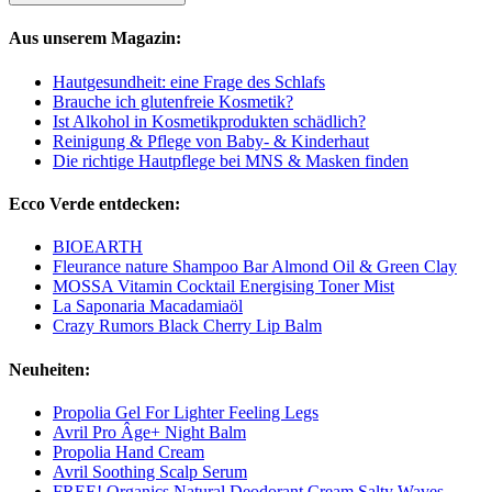
Aus unserem Magazin:
Hautgesundheit: eine Frage des Schlafs
Brauche ich glutenfreie Kosmetik?
Ist Alkohol in Kosmetikprodukten schädlich?
Reinigung & Pflege von Baby- & Kinderhaut
Die richtige Hautpflege bei MNS & Masken finden
Ecco Verde entdecken:
BIOEARTH
Fleurance nature Shampoo Bar Almond Oil & Green Clay
MOSSA Vitamin Cocktail Energising Toner Mist
La Saponaria Macadamiaöl
Crazy Rumors Black Cherry Lip Balm
Neuheiten:
Propolia Gel For Lighter Feeling Legs
Avril Pro Âge+ Night Balm
Propolia Hand Cream
Avril Soothing Scalp Serum
FREE! Organics Natural Deodorant Cream Salty Waves