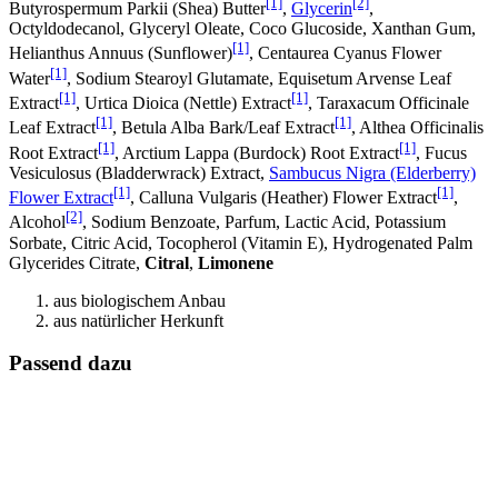
[1]
[2]
Butyrospermum Parkii (Shea) Butter
,
Glycerin
,
Octyldodecanol, Glyceryl Oleate, Coco Glucoside, Xanthan Gum,
[1]
Helianthus Annuus (Sunflower)
, Centaurea Cyanus Flower
[1]
Water
, Sodium Stearoyl Glutamate, Equisetum Arvense Leaf
[1]
[1]
Extract
, Urtica Dioica (Nettle) Extract
, Taraxacum Officinale
[1]
[1]
Leaf Extract
, Betula Alba Bark/Leaf Extract
, Althea Officinalis
[1]
[1]
Root Extract
, Arctium Lappa (Burdock) Root Extract
, Fucus
Vesiculosus (Bladderwrack) Extract,
Sambucus Nigra (Elderberry)
[1]
[1]
Flower Extract
, Calluna Vulgaris (Heather) Flower Extract
,
[2]
Alcohol
, Sodium Benzoate, Parfum, Lactic Acid, Potassium
Sorbate, Citric Acid, Tocopherol (Vitamin E), Hydrogenated Palm
Glycerides Citrate,
Citral
,
Limonene
aus biologischem Anbau
aus natürlicher Herkunft
Passend dazu