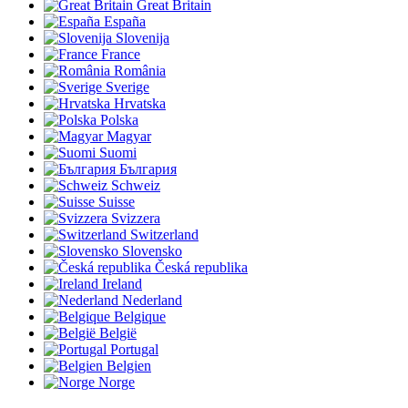
Great Britain
España
Slovenija
France
România
Sverige
Hrvatska
Polska
Magyar
Suomi
България
Schweiz
Suisse
Svizzera
Switzerland
Slovensko
Česká republika
Ireland
Nederland
Belgique
België
Portugal
Belgien
Norge