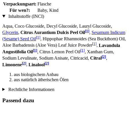
Verpackungsart:
Flasche
Für wen?:
Baby, Kind
Inhaltsstoffe (INCI)
Aqua, Coco Glucoside, Decyl Glucoside, Lauryl Glucoside,
[1]
Glycerin
,
Citrus Aurantium Dulcis Peel Oil
,
Sesamum Indicum
[1]
(Sesame) Seed Oil
, Hippophae Rhamnoides (Sea Buckthorn) Oil,
[1]
Aloe Barbadensis (Aloe Vera) Leaf Juice Powder
,
Lavandula
[1]
[1]
Angustifolia Oil
, Citrus Lemon Peel Oil
, Xanthan Gum,
[2]
Sodium Levulinate, Sodium Anisate, Citricacid,
Citral
,
[2]
[2]
Limonene
,
Linalool
aus biologischem Anbau
aus natürlich ätherischen Ölen
Rechtliche Informationen
Passend dazu