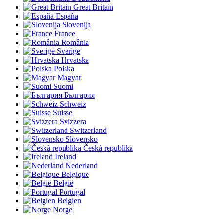
Great Britain
España
Slovenija
France
România
Sverige
Hrvatska
Polska
Magyar
Suomi
България
Schweiz
Suisse
Svizzera
Switzerland
Slovensko
Česká republika
Ireland
Nederland
Belgique
België
Portugal
Belgien
Norge