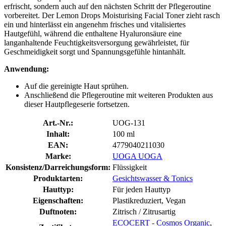
erfrischt, sondern auch auf den nächsten Schritt der Pflegeroutine
vorbereitet. Der Lemon Drops Moisturising Facial Toner zieht rasch
ein und hinterlässt ein angenehm frisches und vitalisiertes
Hautgefühl, während die enthaltene Hyaluronsäure eine
langanhaltende Feuchtigkeitsversorgung gewährleistet, für
Geschmeidigkeit sorgt und Spannungsgefühle hintanhält.
Anwendung:
Auf die gereinigte Haut sprühen.
Anschließend die Pflegeroutine mit weiteren Produkten aus
dieser Hautpflegeserie fortsetzen.
Art.-Nr.:
UOG-131
Inhalt:
100 ml
EAN:
4779040211030
Marke:
UOGA UOGA
Konsistenz/Darreichungsform:
Flüssigkeit
Produktarten:
Gesichtswasser & Tonics
Hauttyp:
Für jeden Hauttyp
Eigenschaften:
Plastikreduziert, Vegan
Duftnoten:
Zitrisch / Zitrusartig
ECOCERT - Cosmos Organic
,