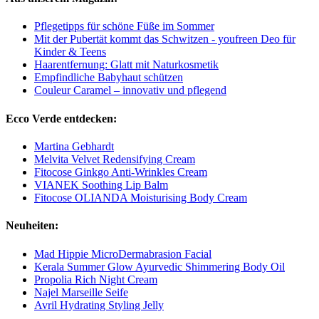
Pflegetipps für schöne Füße im Sommer
Mit der Pubertät kommt das Schwitzen - youfreen Deo für
Kinder & Teens
Haarentfernung: Glatt mit Naturkosmetik
Empfindliche Babyhaut schützen
Couleur Caramel – innovativ und pflegend
Ecco Verde entdecken:
Martina Gebhardt
Melvita Velvet Redensifying Cream
Fitocose Ginkgo Anti-Wrinkles Cream
VIANEK Soothing Lip Balm
Fitocose OLIANDA Moisturising Body Cream
Neuheiten:
Mad Hippie MicroDermabrasion Facial
Kerala Summer Glow Ayurvedic Shimmering Body Oil
Propolia Rich Night Cream
Najel Marseille Seife
Avril Hydrating Styling Jelly