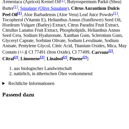
[1]
Armeniaca (Apricot) Kernel Oil
, Butyrospermum Parkii (Shea)
[1]
Butter
,
Squalane (Olive Squalane)
,
Citrus Aurantium Dulcis
[1]
[1]
Peel Oil
, Aloe Barbadensis (Aloe Vera) Leaf Juice Powder
,
Tocopherol (Vitamin E), Helianthus Annus (Sunflower) Seed Oil,
Hordeum Vulgare (Barley) Extract, Citrus Paradisi Fruit Extract,
Citrullus Lanatus Fruit Extract, Phospholipids, Helianthus Annus
Seed Cera, Sodium Hyaluronate, Xanthan Gum, Sclerotium Gum,
Glyceryl Caprate, Sorbitan Olivate, Sodium Levulinate, Sodium
Anisate, Pentylene Glycol, Citric Acid, Titanium Oxides, Mica, May
[2]
Contain (+/-)[ CI 77491 (Iron Oxide), CI 77499,
Carvone
,
[2]
[2]
[2]
[2]
Citral
,
Limonene
,
Linalool
,
Pinene
]
aus biologischer Landwirtschaft
natürlich, in ätherischen Ölen vorkommend
Rechtliche Informationen
Passend dazu