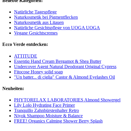
Beliebte Kategorien:
Natürliche Tagespflege
Naturkosmetik bei Pigmentflecken
Naturkosmetik aus Litauen
Natürliche Gesichtspflege von UOGA UOGA
Vegane Gesichtscremes
Ecco Verde entdecken:
ATTITUDE
Essentiq Hand Cream Bergamot & Shea Butter
Undercover Agent Natural Deodorant Original Cypress
Fitocose Honey solid soap
"Un batter... di ciglia" Castor & Almond Eyelashes Oil
Neuheiten:
PHYTORELAX LABORATORIES Almond Showergel
Lily Lolo Hydrating Face Primer
Tranquillo Zahnbürstenhalter Retro
Niyok Shampoo Moisture & Balance
FREE! Organics Calming Shower Berry Splash