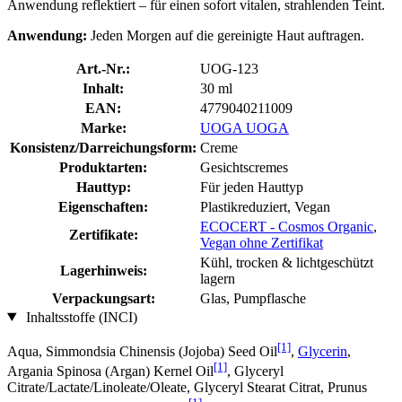
Anwendung reflektiert – für einen sofort vitalen, strahlenden Teint.
Anwendung:
Jeden Morgen auf die gereinigte Haut auftragen.
Art.-Nr.:
UOG-123
Inhalt:
30 ml
EAN:
4779040211009
Marke:
UOGA UOGA
Konsistenz/Darreichungsform:
Creme
Produktarten:
Gesichtscremes
Hauttyp:
Für jeden Hauttyp
Eigenschaften:
Plastikreduziert, Vegan
ECOCERT - Cosmos Organic
,
Zertifikate:
Vegan ohne Zertifikat
Kühl, trocken & lichtgeschützt
Lagerhinweis:
lagern
Verpackungsart:
Glas, Pumpflasche
Inhaltsstoffe (INCI)
[1]
Aqua, Simmondsia Chinensis (Jojoba) Seed Oil
,
Glycerin
,
[1]
Argania Spinosa (Argan) Kernel Oil
, Glyceryl
Citrate/Lactate/Linoleate/Oleate, Glyceryl Stearat Citrat, Prunus