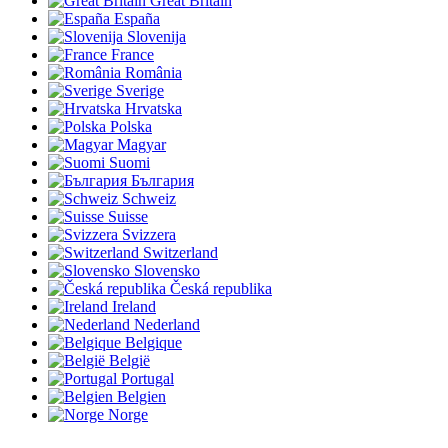
Great Britain
España
Slovenija
France
România
Sverige
Hrvatska
Polska
Magyar
Suomi
България
Schweiz
Suisse
Svizzera
Switzerland
Slovensko
Česká republika
Ireland
Nederland
Belgique
België
Portugal
Belgien
Norge