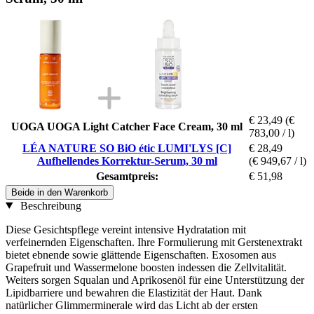
€ 23,49
(€
UOGA UOGA Light Catcher Face Cream, 30 ml
783,00 / l)
LÉA NATURE SO BiO étic LUMI'LYS [C]
€ 28,49
Aufhellendes Korrektur-Serum, 30 ml
(€ 949,67 / l)
Gesamtpreis:
€ 51,98
Beide in den Warenkorb
Beschreibung
Diese Gesichtspflege vereint intensive Hydratation mit
verfeinernden Eigenschaften. Ihre Formulierung mit Gerstenextrakt
bietet ebnende sowie glättende Eigenschaften. Exosomen aus
Grapefruit und Wassermelone boosten indessen die Zellvitalität.
Weiters sorgen Squalan und Aprikosenöl für eine Unterstützung der
Lipidbarriere und bewahren die Elastizität der Haut. Dank
natürlicher Glimmerminerale wird das Licht ab der ersten