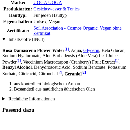
Marke:
UOGA UOGA
Produktarten:
Gesichtswasser & Tonics
Hauttyp:
Für jeden Hauttyp
Eigenschaften:
Unisex, Vegan
Soil Association - Cosmos Organic
,
Vegan ohne
Zertifikate:
Zertifikat
Inhaltsstoffe (INCI)
[1]
Rosa Damascena Flower Water
, Aqua,
Glycerin
, Beta Glucan,
Sodium Hyaluronate, Aloe Barbadensis (Aloe Vera) Leaf Juice
[1]
[1]
Powder
, Vaccinium Macrocarpon (Cranberry) Fruit Extract
,
Benzyl Alcohol
, Dehydroacetic Acid, Sodium Benzoate, Potassium
[2]
[2]
Sorbate, Citricacid, Citronellal
,
Geraniol
aus kontrolliert biologischem Anbau
Bestandteil aus natürlichen ätherischen Ölen
Rechtliche Informationen
Passend dazu