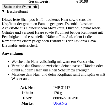
Gesamtpreis:
€ 30,98
Beide in den Warenkorb
Beschreibung
Dieses feste Shampoo ist für trockenes Haar sowie sensible
Kopfhaut der gesamten Familie geeignet. Es enthält kostbare
Aktivstoffe aus Chinesischem Moxakraut, Olivenöl, Spinat sowie
Grüntee und versorgt Haare sowie Kopfhaut bei der Reinigung mit
Feuchtigkeit und essentiellen Nährstoffen. Außerdem ist die
Rezeptur mit einem pflegenden Extrakt aus der Ecklonia Cava
Braunalge angereichert.
Anwendung:
Weiche dein Haar vollständig mit warmem Wasser ein.
Verreibe das Shampoo zwischen deinen nassen Händen oder
direkt auf dem Haar, um einen Schaum zu erzeugen.
Massiere dein Haar und deine Kopfhaut sanft und spüle es mit
Wasser aus.
Art.-Nr.:
IMP-31117
Inhalt:
120 g
EAN:
8809627010490
Marke:
URANG