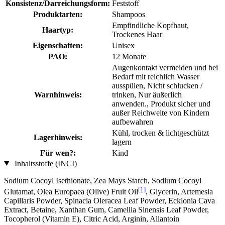
Konsistenz/Darreichungsform:
Feststoff
Produktarten:
Shampoos
Empfindliche Kopfhaut,
Haartyp:
Trockenes Haar
Eigenschaften:
Unisex
PAO:
12 Monate
Augenkontakt vermeiden und bei
Bedarf mit reichlich Wasser
ausspülen, Nicht schlucken /
Warnhinweis:
trinken, Nur äußerlich
anwenden., Produkt sicher und
außer Reichweite von Kindern
aufbewahren
Kühl, trocken & lichtgeschützt
Lagerhinweis:
lagern
Für wen?:
Kind
Inhaltsstoffe (INCI)
Sodium Cocoyl Isethionate, Zea Mays Starch, Sodium Cocoyl
[1]
Glutamat, Olea Europaea (Olive) Fruit Oil
, Glycerin, Artemesia
Capillaris Powder, Spinacia Oleracea Leaf Powder, Ecklonia Cava
Extract, Betaine, Xanthan Gum, Camellia Sinensis Leaf Powder,
Tocopherol (Vitamin E), Citric Acid, Arginin, Allantoin