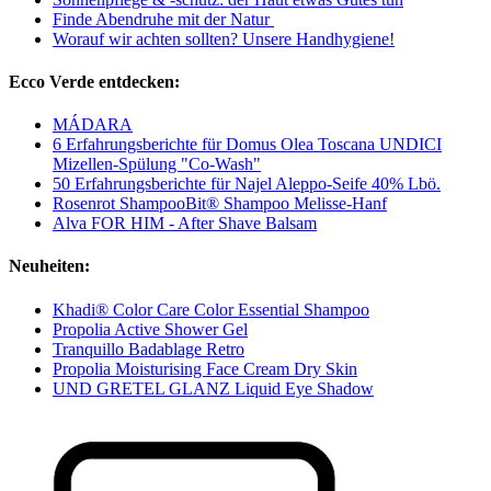
Finde Abendruhe mit der Natur
Worauf wir achten sollten? Unsere Handhygiene!
Ecco Verde entdecken:
MÁDARA
6 Erfahrungsberichte für Domus Olea Toscana UNDICI
Mizellen-Spülung "Co-Wash"
50 Erfahrungsberichte für Najel Aleppo-Seife 40% Lbö.
Rosenrot ShampooBit® Shampoo Melisse-Hanf
Alva FOR HIM - After Shave Balsam
Neuheiten:
Khadi® Color Care Color Essential Shampoo
Propolia Active Shower Gel
Tranquillo Badablage Retro
Propolia Moisturising Face Cream Dry Skin
UND GRETEL GLANZ Liquid Eye Shadow