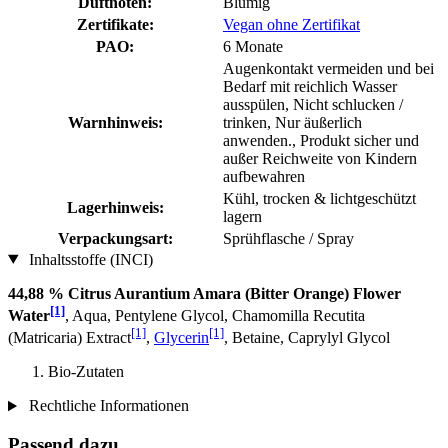
Duftnoten:
Blumig
Zertifikate:
Vegan ohne Zertifikat
PAO:
6 Monate
Augenkontakt vermeiden und bei
Bedarf mit reichlich Wasser
ausspülen, Nicht schlucken /
Warnhinweis:
trinken, Nur äußerlich
anwenden., Produkt sicher und
außer Reichweite von Kindern
aufbewahren
Kühl, trocken & lichtgeschützt
Lagerhinweis:
lagern
Verpackungsart:
Sprühflasche / Spray
Inhaltsstoffe (INCI)
44,88 % Citrus Aurantium Amara (Bitter Orange) Flower
[1]
Water
, Aqua, Pentylene Glycol, Chamomilla Recutita
[1]
[1]
(Matricaria) Extract
,
Glycerin
, Betaine, Caprylyl Glycol
Bio-Zutaten
Rechtliche Informationen
Passend dazu