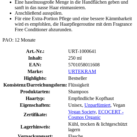
Eine haselnussgroße Menge in die Handflächen geben und
sanft in das nasse Haar einmassieren.
Anschließend ausspülen.
Für eine Extra-Portion Pflege und eine bessere Kämmbarkeit
wird es empfohlen, die Haarpflegeroutine mit dem Fragrance
Free Conditioner abzurunden.
PAO: 12 Monate
Art.-Nr.:
URT-1000641
Inhalt:
250 ml
EAN:
5701058011608
Marke:
URTEKRAM
Highlights:
Bestseller
Konsistenz/Darreichungsform:
Flüssigkeit
Produktarten:
Shampoos
Haartyp:
Empfindliche Kopfhaut
Eigenschaften:
Unisex,
Unparfümiert
, Vegan
Vegan Society
,
ECOCERT -
Zertifikate:
Cosmos Organic
Kühl, trocken & lichtgeschützt
Lagerhinweis:
lagern
Verpackungsart:
Flasche