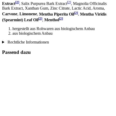
[2]
[2]
Extract
, Salix Purpurea Bark Extract
, Magnolia Officinalis
Bark Extract, Xanthan Gum, Zinc Citrate, Lactic Acid, Aroma,
[2]
Carvone
,
Limonene
,
Mentha Piperita Oil
,
Mentha Viridis
[2]
[2]
(Spearmint) Leaf Oil
,
Menthol
hergestellt aus Rohwaren aus biologischem Anbau
aus biologischem Anbau
Rechtliche Informationen
Passend dazu