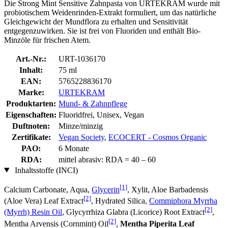
Die Strong Mint Sensitive Zahnpasta von URTEKRAM wurde mit
probiotischem Weidenrinden-Extrakt formuliert, um das natürliche
Gleichgewicht der Mundflora zu erhalten und Sensitivität
entgegenzuwirken. Sie ist frei von Fluoriden und enthält Bio-
Minzöle für frischen Atem.
Art.-Nr.:
URT-1036170
Inhalt:
75 ml
EAN:
5765228836170
Marke:
URTEKRAM
Produktarten:
Mund- & Zahnpflege
Eigenschaften:
Fluoridfrei, Unisex, Vegan
Duftnoten:
Minze/minzig
Zertifikate:
Vegan Society
,
ECOCERT - Cosmos Organic
PAO:
6 Monate
RDA:
mittel abrasiv: RDA = 40 – 60
Inhaltsstoffe (INCI)
[1]
Calcium Carbonate, Aqua,
Glycerin
, Xylit, Aloe Barbadensis
[2]
(Aloe Vera) Leaf Extract
, Hydrated Silica,
Commiphora Myrrha
[2]
(Myrrh) Resin Oil
, Glycyrrhiza Glabra (Licorice) Root Extract
,
[2]
Mentha Arvensis (Cornmint) Oil
,
Mentha Piperita Leaf