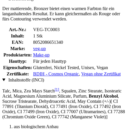
Der mattierende, Bronzer bietet einen warmen Farbton für ein
langanhaltendes Resultat. Er kann gleichermaßen als Rouge oder
fürs Contouring verwendet werden.
Art.-Nr.:
VEG-TC0003
Inhalt:
1 Stk
EAN:
8052086651340
Marke:
veg-up
Produktarten:
Make-up
Hauttyp:
Für jeden Hauttyp
Eigenschaften:
Glutenfrei, Nickel Tested, Unisex, Vegan
Zertifikate:
BDIH - Cosmos Organic
,
Vegan ohne Zertifikat
Inhaltsstoffe (INCI)
[1]
Talc, Mica, Zea Mays Starch
, Squalen, Zinc Stearate, Isostearic
Acid, Magnesium Aluminium Silicate, Parfum,
Benzyl Alcohol
,
Sucrose Tristearate, Dehydroacetic Acid, May Contain (+/-)[ CI
77891 (Titanium Dioxid), CI 77491 (Iron Oxide), CI 77492 (Iron
Oxide), CI 77499 (Iron Oxide), CI 77007 (Ultramarines) , CI 77288
(Chromium Oxide Green), CI 77742 (Manganese Violet)]
aus biologischem Anbau