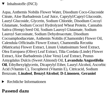
Inhaltsstoffe (INCI)
Aqua, Anthemis Nobilis Flower Water, Disodium Coco-Glucoside
Citrate, Aloe Barbadensis Leaf Juice, Caprylyl/Capryl Glucoside,
Lauryl Glucoside, Glycerin, Sodium Chloride, Disodium Cocoyl
Glutamate, Sodium Cocoyl Hydrolyzed Wheat Protein, Cannabis
Sativa (Hemp) Seed Oil, Sodium Lauroyl Glutamate, Sodium
Lauroyl Sarcosinate, Sodium Dehydroacetate, Disodium
Cocoamphodiacetate, Anthemis Nobilis (Chamomile) Flower Oil,
Calendula Officinalis Flower Extract, Chamomilla Recutita
(Matricaria) Flower Extract, Linum Usitatissimum Seed Extract,
Olea Europaea (Olive) Leaf Extract, Tilia Cordata (Linde) Flower
Extract, Aloe Barbadensis (Aloe Vera) Leaf Extract, Prunus
Amygdalus Dulcis (Sweet Almond) Oil,
Lavandula Angustifolia
Oil
, Ethylhexylglycerin, Dicaprylyl Ether, Lauryl Alcohol, Ascorbic
Acid (Vitamin C), Tocopherol (Vitamin E), Citricacid, Sodium
Benzoate,
Linalool
,
Benzyl Alcohol
,
D-Limonen
,
Geraniol
Rechtliche Informationen
Passend dazu