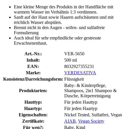
Eine kleine Menge des Produkts in der Handfläche mit
warmem Wasser im Verhältnis 1:3 verdünnen.
Sanft auf der Haut sowie Haaren aufschäumen und mit
reichlich Wasser abspülen.
Brennt nicht in den Augen - seifen- und sulfatfreie
Formulierung
Auch ideal für sehr empfindliche oder gestresste
Erwachsenenhaut.
Art.-Nr.:
VER-5650
Inhalt:
500 ml
EAN:
8032927355231
Marke:
VERDESATIVA
Konsistenz/Darreichungsform:
Flüssigkeit
Baby- & Kinderpflege,
Produktarten:
Shampoos, 2in1 Shampoo &
Dusche, Körperreinigung
Hauttyp:
Für jeden Hauttyp
Haartyp:
Für jeden Haartyp
Eigenschaften:
Nickel Tested, Sulfatfrei, Vegan
Zertifikate:
AIAB
,
Vegan Society
Für wen?:
Baby, Kind