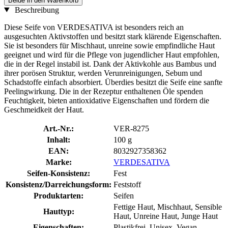
Beide in den Warenkorb
Beschreibung
Diese Seife von VERDESATIVA ist besonders reich an
ausgesuchten Aktivstoffen und besitzt stark klärende Eigenschaften.
Sie ist besonders für Mischhaut, unreine sowie empfindliche Haut
geeignet und wird für die Pflege von jugendlicher Haut empfohlen,
die in der Regel instabil ist. Dank der Aktivkohle aus Bambus und
ihrer porösen Struktur, werden Verunreinigungen, Sebum und
Schadstoffe einfach absorbiert. Überdies besitzt die Seife eine sanfte
Peelingwirkung. Die in der Rezeptur enthaltenen Öle spenden
Feuchtigkeit, bieten antioxidative Eigenschaften und fördern die
Geschmeidkeit der Haut.
Art.-Nr.:
VER-8275
Inhalt:
100 g
EAN:
8032927358362
Marke:
VERDESATIVA
Seifen-Konsistenz:
Fest
Konsistenz/Darreichungsform:
Feststoff
Produktarten:
Seifen
Fettige Haut, Mischhaut, Sensible
Hauttyp:
Haut, Unreine Haut, Junge Haut
Eigenschaften:
Plastikfrei, Unisex, Vegan