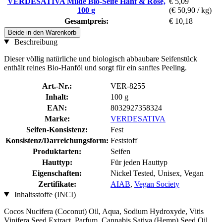
VERDESATIVA Milde Bio-Seife Hanf & Rose,
€ 5,09
100 g
(€ 50,90 / kg)
Gesamtpreis:
€ 10,18
Beide in den Warenkorb
Beschreibung
Dieser völlig natürliche und biologisch abbaubare Seifenstück
enthält reines Bio-Hanföl und sorgt für ein sanftes Peeling.
Art.-Nr.:
VER-8255
Inhalt:
100 g
EAN:
8032927358324
Marke:
VERDESATIVA
Seifen-Konsistenz:
Fest
Konsistenz/Darreichungsform:
Feststoff
Produktarten:
Seifen
Hauttyp:
Für jeden Hauttyp
Eigenschaften:
Nickel Tested, Unisex, Vegan
Zertifikate:
AIAB
,
Vegan Society
Inhaltsstoffe (INCI)
Cocos Nucifera (Coconut) Oil, Aqua, Sodium Hydroxyde, Vitis
Vinifera Seed Extract, Parfum, Cannabis Sativa (Hemp) Seed Oil,