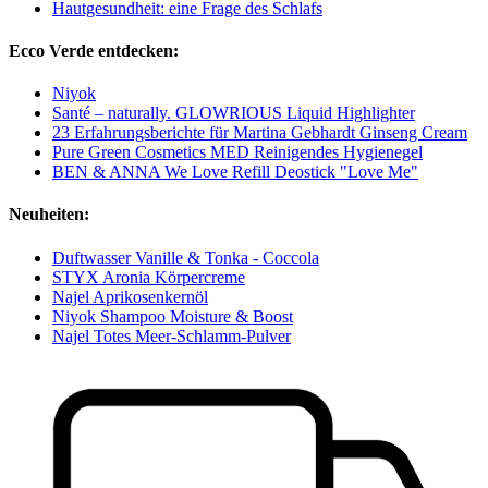
Hautgesundheit: eine Frage des Schlafs
Ecco Verde entdecken:
Niyok
Santé – naturally. GLOWRIOUS Liquid Highlighter
23 Erfahrungsberichte für Martina Gebhardt Ginseng Cream
Pure Green Cosmetics MED Reinigendes Hygienegel
BEN & ANNA We Love Refill Deostick "Love Me"
Neuheiten:
Duftwasser Vanille & Tonka - Coccola
STYX Aronia Körpercreme
Najel Aprikosenkernöl
Niyok Shampoo Moisture & Boost
Najel Totes Meer-Schlamm-Pulver