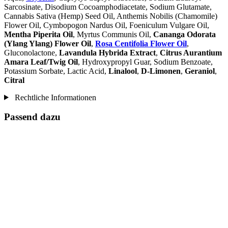
Sarcosinate, Disodium Cocoamphodiacetate, Sodium Glutamate,
Cannabis Sativa (Hemp) Seed Oil, Anthemis Nobilis (Chamomile)
Flower Oil, Cymbopogon Nardus Oil, Foeniculum Vulgare Oil,
Mentha Piperita Oil
, Myrtus Communis Oil,
Cananga Odorata
(Ylang Ylang) Flower Oil
,
Rosa Centifolia Flower Oil
,
Gluconolactone,
Lavandula Hybrida Extract
,
Citrus Aurantium
Amara Leaf/Twig Oil
, Hydroxypropyl Guar, Sodium Benzoate,
Potassium Sorbate, Lactic Acid,
Linalool
,
D-Limonen
,
Geraniol
,
Citral
Rechtliche Informationen
Passend dazu