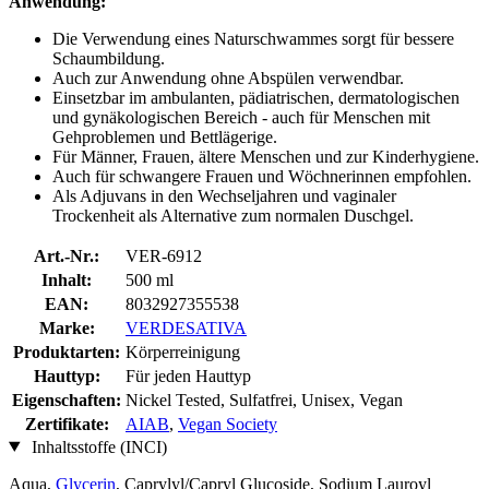
Anwendung:
Die Verwendung eines Naturschwammes sorgt für bessere
Schaumbildung.
Auch zur Anwendung ohne Abspülen verwendbar.
Einsetzbar im ambulanten, pädiatrischen, dermatologischen
und gynäkologischen Bereich - auch für Menschen mit
Gehproblemen und Bettlägerige.
Für Männer, Frauen, ältere Menschen und zur Kinderhygiene.
Auch für schwangere Frauen und Wöchnerinnen empfohlen.
Als Adjuvans in den Wechseljahren und vaginaler
Trockenheit als Alternative zum normalen Duschgel.
Art.-Nr.:
VER-6912
Inhalt:
500 ml
EAN:
8032927355538
Marke:
VERDESATIVA
Produktarten:
Körperreinigung
Hauttyp:
Für jeden Hauttyp
Eigenschaften:
Nickel Tested, Sulfatfrei, Unisex, Vegan
Zertifikate:
AIAB
,
Vegan Society
Inhaltsstoffe (INCI)
Aqua,
Glycerin
, Caprylyl/Capryl Glucoside, Sodium Lauroyl