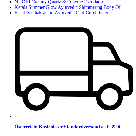
NUORI Creamy Quartz & Enzyme Exfoliator
Kerala Summer Glow Ayurvedic Shimmering Body Oil
Khadi® ChakraCurl Ayurvedic Curl Conditioner
Österreich: Kostenloser Standardversand
ab € 39,90