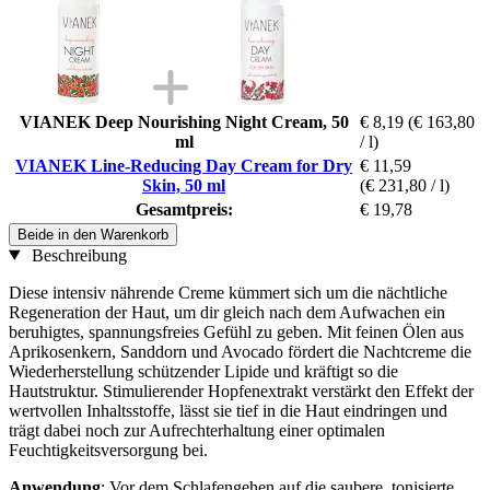
VIANEK Deep Nourishing Night Cream, 50
€ 8,19
(€ 163,80
ml
/ l)
VIANEK Line-Reducing Day Cream for Dry
€ 11,59
Skin, 50 ml
(€ 231,80 / l)
Gesamtpreis:
€ 19,78
Beide in den Warenkorb
Beschreibung
Diese intensiv nährende Creme kümmert sich um die nächtliche
Regeneration der Haut, um dir gleich nach dem Aufwachen ein
beruhigtes, spannungsfreies Gefühl zu geben. Mit feinen Ölen aus
Aprikosenkern, Sanddorn und Avocado fördert die Nachtcreme die
Wiederherstellung schützender Lipide und kräftigt so die
Hautstruktur. Stimulierender Hopfenextrakt verstärkt den Effekt der
wertvollen Inhaltsstoffe, lässt sie tief in die Haut eindringen und
trägt dabei noch zur Aufrechterhaltung einer optimalen
Feuchtigkeitsversorgung bei.
Anwendung
: Vor dem Schlafengehen auf die saubere, tonisierte