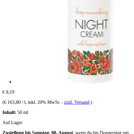
€ 8,19
(
€ 163,80 / l
, inkl. 20% MwSt.
-
zzgl. Versand
)
Inhalt:
50 ml
Auf Lager
Zustellung bis Samstag, 08. August
, wenn du bis
Donnerstag um