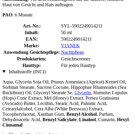
Haut von Gesicht und Hals auftragen.
PAO
: 6 Monate
Art.-Nr.:
SYL-5902249014211
Inhalt:
50 ml
EAN:
5902249014211
Marke:
VIANEK
Anwendung Gesichtspflege:
Nachtpflege
Produktarten:
Gesichtscremes
Hauttyp:
Für jeden Hauttyp
Inhaltsstoffe (INCI)
Aqua, Glycerin Soja Oil, Prunus Armeniaca (Apricot) Kernel Oil,
Sorbitan Stearate, Sucrose Cocoate, Hippophae Rhamnoides (Sea
Buckthorn) Oil, Glyceryl Stearate Se,
Glycerin
, Humulus Lupulus
(Hops) Cone Extract, Mel (Honey) Extract, Persea Gratissima
(Avocado) Butter, Lecithin, Stearic Acid, Palmitic Acid,
Cetearylalcohol, Cera Alba (White Beeswax) Extract,
Tocopherylacetat, Xanthan Gum,
Benzyl Alcohol
, Parfum,
Dehydroacetic Acid,
Benzyl Salicylate
,
Linalool
, Cumarin,
Hexyl
Cinnamal