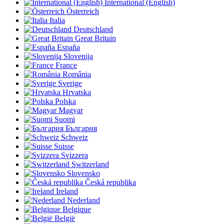
International (English)
Österreich
Italia
Deutschland
Great Britain
España
Slovenija
France
România
Sverige
Hrvatska
Polska
Magyar
Suomi
България
Schweiz
Suisse
Svizzera
Switzerland
Slovensko
Česká republika
Ireland
Nederland
Belgique
België