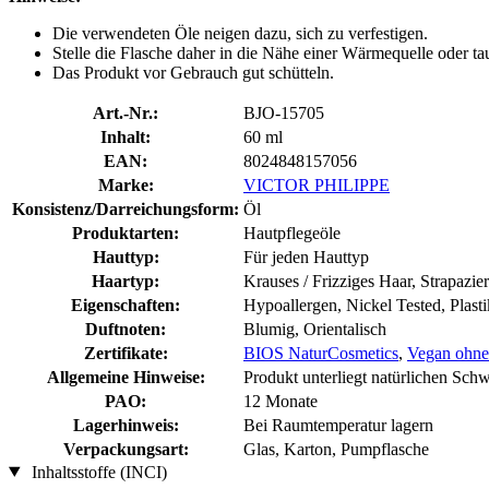
Die verwendeten Öle neigen dazu, sich zu verfestigen.
Stelle die Flasche daher in die Nähe einer Wärmequelle oder ta
Das Produkt vor Gebrauch gut schütteln.
Art.-Nr.:
BJO-15705
Inhalt:
60 ml
EAN:
8024848157056
Marke:
VICTOR PHILIPPE
Konsistenz/Darreichungsform:
Öl
Produktarten:
Hautpflegeöle
Hauttyp:
Für jeden Hauttyp
Haartyp:
Krauses / Frizziges Haar, Strapazie
Eigenschaften:
Hypoallergen, Nickel Tested, Plasti
Duftnoten:
Blumig, Orientalisch
Zertifikate:
BIOS NaturCosmetics
,
Vegan ohne 
Allgemeine Hinweise:
Produkt unterliegt natürlichen Sch
PAO:
12 Monate
Lagerhinweis:
Bei Raumtemperatur lagern
Verpackungsart:
Glas, Karton, Pumpflasche
Inhaltsstoffe (INCI)