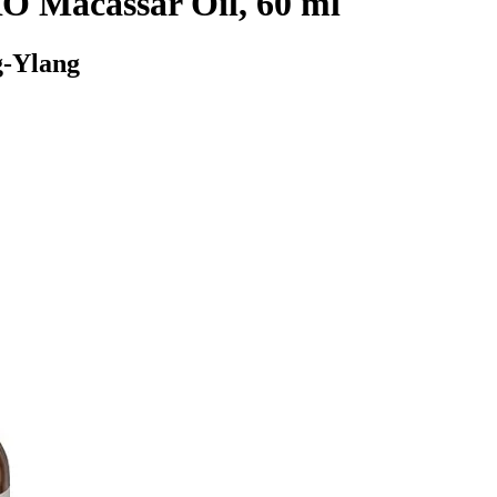
Macassar Oil, 60 ml
g-Ylang