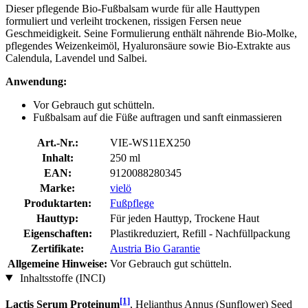
Dieser pflegende Bio-Fußbalsam wurde für alle Hauttypen
formuliert und verleiht trockenen, rissigen Fersen neue
Geschmeidigkeit. Seine Formulierung enthält nährende Bio-Molke,
pflegendes Weizenkeimöl, Hyaluronsäure sowie Bio-Extrakte aus
Calendula, Lavendel und Salbei.
Anwendung:
Vor Gebrauch gut schütteln.
Fußbalsam auf die Füße auftragen und sanft einmassieren
Art.-Nr.:
VIE-WS11EX250
Inhalt:
250 ml
EAN:
9120088280345
Marke:
vielö
Produktarten:
Fußpflege
Hauttyp:
Für jeden Hauttyp, Trockene Haut
Eigenschaften:
Plastikreduziert, Refill - Nachfüllpackung
Zertifikate:
Austria Bio Garantie
Allgemeine Hinweise:
Vor Gebrauch gut schütteln.
Inhaltsstoffe (INCI)
[1]
Lactis Serum Proteinum
, Helianthus Annus (Sunflower) Seed