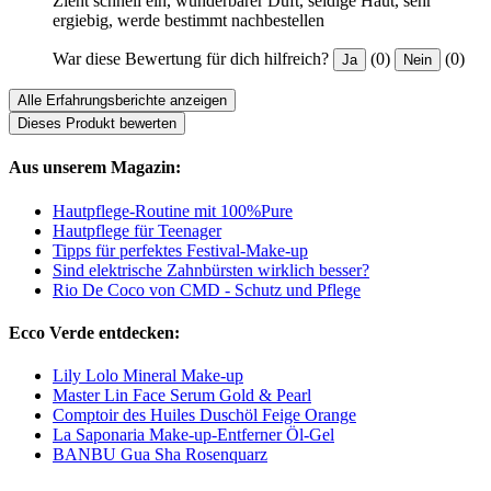
Zieht schnell ein, wunderbarer Duft, seidige Haut, sehr
ergiebig, werde bestimmt nachbestellen
War diese Bewertung für dich hilfreich?
(0)
(0)
Ja
Nein
Alle Erfahrungsberichte anzeigen
Dieses Produkt bewerten
Aus unserem Magazin:
Hautpflege-Routine mit 100%Pure
Hautpflege für Teenager
Tipps für perfektes Festival-Make-up
Sind elektrische Zahnbürsten wirklich besser?
Rio De Coco von CMD - Schutz und Pflege
Ecco Verde entdecken:
Lily Lolo Mineral Make-up
Master Lin Face Serum Gold & Pearl
Comptoir des Huiles Duschöl Feige Orange
La Saponaria Make-up-Entferner Öl-Gel
BANBU Gua Sha Rosenquarz