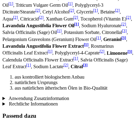
[1]
[1]
Oil
, Triticum Vulgare Germ Oil
, Polyglyceryl-3
[2]
[2]
[1]
[2]
Dicitrate/Stearate
, Cetyl Alcohol
, Glycerin
, Betaine
,
[2]
[2]
[2]
[2]
Aqua
, Citricacid
, Xanthan Gum
, Tocopherol (Vitamin E)
,
[1]
[2]
Lavandula Angustifolia Flower Oil
, Sodium Hyaluronate
,
[1]
[3]
Salvia Officinalis (Sage) Oil
, Potassium Sorbate, Citronellal
,
[1]
[3]
Pelargonium Graveolons (Geranium) Flower Oil
,
Geraniol
,
[1]
Lavandula Angustifolia Flower Extract
, Rosmarinus
[1]
[2]
[3]
Officinalis Leaf Extract
, Polyglyceryl-4-Caprate
,
Limonene
,
[1]
Calendula Officinalis Flower Extract
, Salvia Officinalis (Sage)
[1]
[2]
[3]
Leaf Extract
, Sodium Lactate
,
Citral
aus kontrolliert biologischem Anbau
natürlichen Ursprungs
aus natürlichen ätherischen Ölen in Bio-Qualität
Anwendung Zusatzinformation
Rechtliche Informationen
Passend dazu