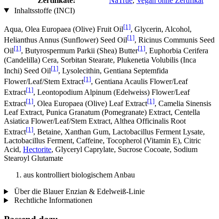
Zertifikate:
NaTrue
,
Vegan ohne Zertifikat
Inhaltsstoffe (INCI)
[1]
Aqua, Olea Europaea (Olive) Fruit Oil
, Glycerin, Alcohol,
[1]
Helianthus Annus (Sunflower) Seed Oil
, Ricinus Communis Seed
[1]
[1]
Oil
, Butyrospermum Parkii (Shea) Butter
, Euphorbia Cerifera
(Candelilla) Cera, Sorbitan Stearate, Plukenetia Volubilis (Inca
[1]
Inchi) Seed Oil
, Lysolecithin, Gentiana Septemfida
[1]
Flower/Leaf/Stem Extract
, Gentiana Acaulis Flower/Leaf
[1]
Extract
, Leontopodium Alpinum (Edelweiss) Flower/Leaf
[1]
[1]
Extract
, Olea Europaea (Olive) Leaf Extract
, Camelia Sinensis
Leaf Extract, Punica Granatum (Pomegranate) Extract, Centella
Asiatica Flower/Leaf/Stem Extract, Althea Officinalis Root
[1]
Extract
, Betaine, Xanthan Gum, Lactobacillus Ferment Lysate,
Lactobacillus Ferment, Caffeine, Tocopherol (Vitamin E), Citric
Acid,
Hectorite
, Glyceryl Caprylate, Sucrose Cocoate, Sodium
Stearoyl Glutamate
aus kontrolliert biologischem Anbau
Über die Blauer Enzian & Edelweiß-Linie
Rechtliche Informationen