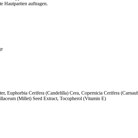
e Hautpartien auftragen.
ge
, Euphorbia Cerifera (Candelilla) Cera, Copernicia Cerifera (Carnau
illaceum (Millet) Seed Extract, Tocopherol (Vitamin E)