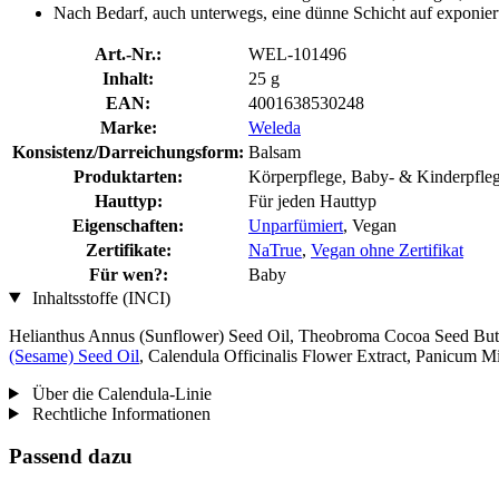
Nach Bedarf, auch unterwegs, eine dünne Schicht auf exponiert
Art.-Nr.:
WEL-101496
Inhalt:
25 g
EAN:
4001638530248
Marke:
Weleda
Konsistenz/Darreichungsform:
Balsam
Produktarten:
Körperpflege, Baby- & Kinderpfle
Hauttyp:
Für jeden Hauttyp
Eigenschaften:
Unparfümiert
, Vegan
Zertifikate:
NaTrue
,
Vegan ohne Zertifikat
Für wen?:
Baby
Inhaltsstoffe (INCI)
Helianthus Annus (Sunflower) Seed Oil, Theobroma Cocoa Seed Butter
(Sesame) Seed Oil
, Calendula Officinalis Flower Extract, Panicum M
Über die Calendula-Linie
Rechtliche Informationen
Passend dazu