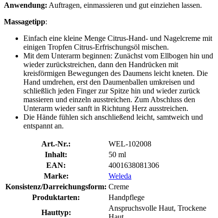
Anwendung:
Auftragen, einmassieren und gut einziehen lassen.
Massagetipp
:
Einfach eine kleine Menge Citrus-Hand- und Nagelcreme mit
einigen Tropfen Citrus-Erfrischungsöl mischen.
Mit dem Unterarm beginnen: Zunächst vom Ellbogen hin und
wieder zurückstreichen, dann den Handrücken mit
kreisförmigen Bewegungen des Daumens leicht kneten. Die
Hand umdrehen, erst den Daumenballen umkreisen und
schließlich jeden Finger zur Spitze hin und wieder zurück
massieren und einzeln ausstreichen. Zum Abschluss den
Unterarm wieder sanft in Richtung Herz ausstreichen.
Die Hände fühlen sich anschließend leicht, samtweich und
entspannt an.
Art.-Nr.:
WEL-102008
Inhalt:
50 ml
EAN:
4001638081306
Marke:
Weleda
Konsistenz/Darreichungsform:
Creme
Produktarten:
Handpflege
Anspruchsvolle Haut, Trockene
Hauttyp:
Haut