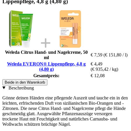
Lippenpflege, 4,8 g (4,80 g)
Weleda Citrus Hand- und Nagelcreme, 50
€ 7,59
(€ 151,80 / l)
ml
Weleda EVERON® Lippenpflege, 4,8 g
€ 4,49
(4,80 g)
(€ 935,42 / kg)
Gesamtpreis:
€ 12,08
Beide in den Warenkorb
Beschreibung
Gönne deinen Händen eine pflegende Auszeit und tauche ein in den
leichten, erfrischenden Duft von sizilianischen Bio-Orangen und -
Zitronen. Die neue Citrus Hand- und Nagelcreme pflegt die Hände
geschmeidig glatt. Ausgewählte Pflanzenauszüge versorgen
trockene Haut mit Feuchtigkeit und natürliches Carnauba- und
Wollwachs schützen brüchige Nägel.