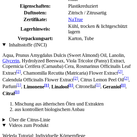
Eigenschaften:
Plastikreduziert
Duftnoten:
Zitrisch / Zitrusartig
Zertifikate:
NaTrue
Kühl, trocken & lichtgeschützt
Lagerhinweis:
lagern
Verpackungsart:
Karton, Tube
Inhaltsstoffe (INCI)
Aqua, Prunus Amygdalus Dulcis (Sweet Almond) Oil, Lanolin,
Glycerin
, Hydrolyzed Beeswax, Viola Tricolor (Pansy) Extract,
Copernicia Cerifera (Carnauba) Cera, Rosmarinus Officinalis Leaf
[2]
[2]
Extract
, Chamomilla Recutita (Matricaria) Flower Extract
,
[2]
[2]
Calendula Officinalis Flower Extract
, Citrus Lemon Peel Oil
,
[1]
[1]
[1]
[1]
[1]
Parfum
,
Limonene
,
Linalool
, Citronellal
,
Geraniol
,
[1]
Citral
Mischung aus ätherischen Ölen und Extrakten
aus kontrolliert biologischem Anbau
Über die Citrus-Linie
Videos zum Produkt
Weleda Tutorial: Individuelle Körperpflege