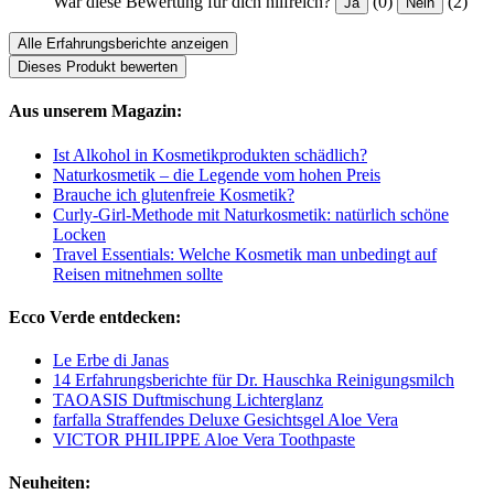
War diese Bewertung für dich hilfreich?
(0)
(2)
Ja
Nein
Alle Erfahrungsberichte anzeigen
Dieses Produkt bewerten
Aus unserem Magazin:
Ist Alkohol in Kosmetikprodukten schädlich?
Naturkosmetik – die Legende vom hohen Preis
Brauche ich glutenfreie Kosmetik?
Curly-Girl-Methode mit Naturkosmetik: natürlich schöne
Locken
Travel Essentials: Welche Kosmetik man unbedingt auf
Reisen mitnehmen sollte
Ecco Verde entdecken:
Le Erbe di Janas
14 Erfahrungsberichte für Dr. Hauschka Reinigungsmilch
TAOASIS Duftmischung Lichterglanz
farfalla Straffendes Deluxe Gesichtsgel Aloe Vera
VICTOR PHILIPPE Aloe Vera Toothpaste
Neuheiten: