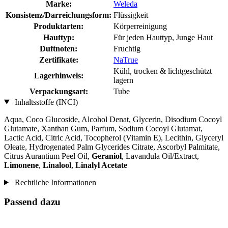
Marke:
Weleda
Konsistenz/Darreichungsform:
Flüssigkeit
Produktarten:
Körperreinigung
Hauttyp:
Für jeden Hauttyp, Junge Haut
Duftnoten:
Fruchtig
Zertifikate:
NaTrue
Kühl, trocken & lichtgeschützt
Lagerhinweis:
lagern
Verpackungsart:
Tube
Inhaltsstoffe (INCI)
Aqua, Coco Glucoside, Alcohol Denat, Glycerin, Disodium Cocoyl
Glutamate, Xanthan Gum, Parfum, Sodium Cocoyl Glutamat,
Lactic Acid, Citric Acid, Tocopherol (Vitamin E), Lecithin, Glyceryl
Oleate, Hydrogenated Palm Glycerides Citrate, Ascorbyl Palmitate,
Citrus Aurantium Peel Oil,
Geraniol
, Lavandula Oil/Extract,
Limonene
,
Linalool
,
Linalyl Acetate
Rechtliche Informationen
Passend dazu