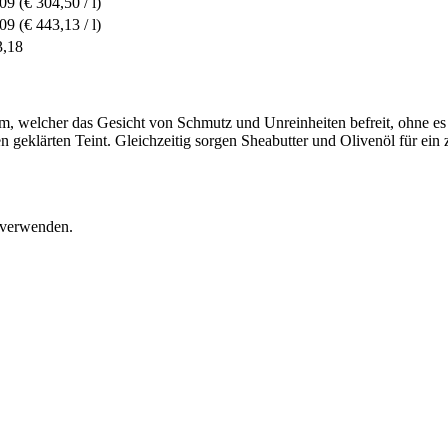
,09
(€ 304,50 / l)
,09
(€ 443,13 / l)
3,18
 welcher das Gesicht von Schmutz und Unreinheiten befreit, ohne es z
n geklärten Teint. Gleichzeitig sorgen Sheabutter und Olivenöl für ein 
l verwenden.