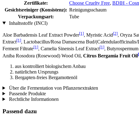
Zertifikate:
Choose Cruelty Free
,
BDIH - Cosm
Gesichtsreiniger (Konsistenz):
Reinigungsschaum
Verpackungsart:
Tube
Inhaltsstoffe (INCI)
[1]
[2]
Aloe Barbadensis Leaf Extract Powder
, Myristic Acid
, Oryza Sa
[1]
Extract
, Lactobacillus/Rosa Damascena Bud/(Calendulaofficinalis/
[1]
[1]
Ferment Filtrate
, Camelia Sinensis Leaf Extract
, Butyrospermum 
Aniba Rosodora (Rosewood) Wood Oil,
Citrus Bergamia Fruit Oil
aus kontrolliert biologischem Anbau
natürlichen Ursprungs
Bergapten-freies Bergamottenöl
Über die Fermentation von Pflanzenextrakten
Passende Produkte
Rechtliche Informationen
Passend dazu