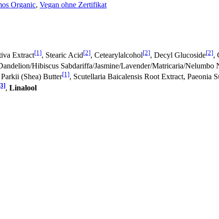
os Organic
,
Vegan ohne Zertifikat
[1]
[2]
[2]
[2]
tiva Extract
, Stearic Acid
, Cetearylalcohol
, Decyl Glucoside
,
Dandelion/Hibiscus Sabdariffa/Jasmine/Lavender/Matricaria/Nelumbo N
[1]
Parkii (Shea) Butter
, Scutellaria Baicalensis Root Extract, Paeonia 
[3]
,
Linalool