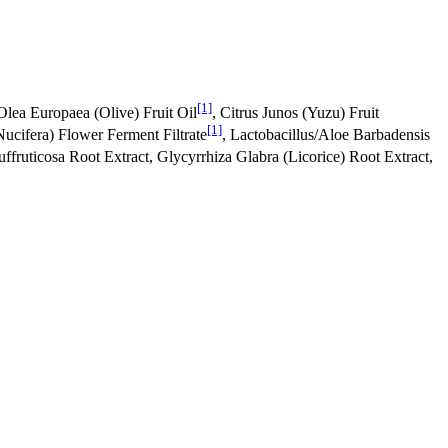
[1]
 Olea Europaea (Olive) Fruit Oil
, Citrus Junos (Yuzu) Fruit
[1]
ucifera) Flower Ferment Filtrate
, Lactobacillus/Aloe Barbadensis
Suffruticosa Root Extract, Glycyrrhiza Glabra (Licorice) Root Extract,