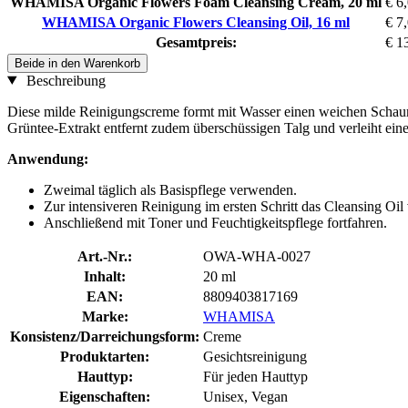
WHAMISA Organic Flowers Foam Cleansing Cream, 20 ml
€ 6
WHAMISA Organic Flowers Cleansing Oil, 16 ml
€ 7
Gesamtpreis:
€ 1
Beide in den Warenkorb
Beschreibung
Diese milde Reinigungscreme formt mit Wasser einen weichen Schaum,
Grüntee-Extrakt entfernt zudem überschüssigen Talg und verleiht eine
Anwendung:
Zweimal täglich als Basispflege verwenden.
Zur intensiveren Reinigung im ersten Schritt das Cleansing Oi
Anschließend mit Toner und Feuchtigkeitspflege fortfahren.
Art.-Nr.:
OWA-WHA-0027
Inhalt:
20 ml
EAN:
8809403817169
Marke:
WHAMISA
Konsistenz/Darreichungsform:
Creme
Produktarten:
Gesichtsreinigung
Hauttyp:
Für jeden Hauttyp
Eigenschaften:
Unisex, Vegan