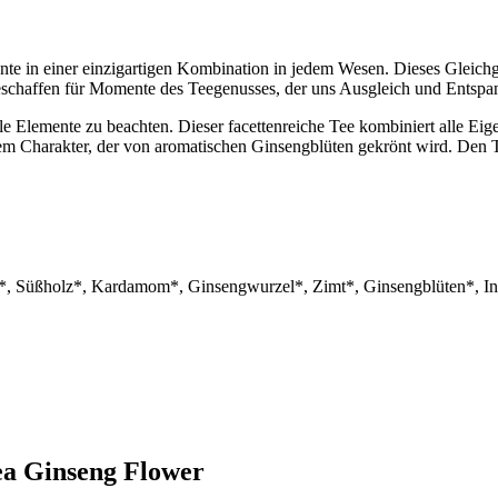
nte in einer einzigartigen Kombination in jedem Wesen. Dieses Gleichg
haffen für Momente des Teegenusses, der uns Ausgleich und Entspan
le Elemente zu beachten. Dieser facettenreiche Tee kombiniert alle Ei
em Charakter, der von aromatischen Ginsengblüten gekrönt wird. Den 
n*, Süßholz*, Kardamom*, Ginsengwurzel*, Zimt*, Ginsengblüten*, Ing
Tea Ginseng Flower