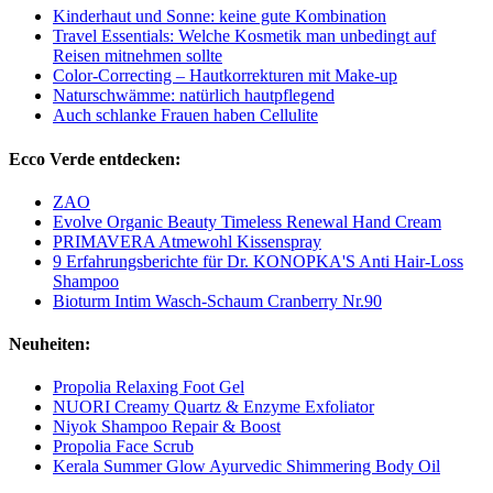
Kinderhaut und Sonne: keine gute Kombination
Travel Essentials: Welche Kosmetik man unbedingt auf
Reisen mitnehmen sollte
Color-Correcting – Hautkorrekturen mit Make-up
Naturschwämme: natürlich hautpflegend
Auch schlanke Frauen haben Cellulite
Ecco Verde entdecken:
ZAO
Evolve Organic Beauty Timeless Renewal Hand Cream
PRIMAVERA Atmewohl Kissenspray
9 Erfahrungsberichte für Dr. KONOPKA'S Anti Hair-Loss
Shampoo
Bioturm Intim Wasch-Schaum Cranberry Nr.90
Neuheiten:
Propolia Relaxing Foot Gel
NUORI Creamy Quartz & Enzyme Exfoliator
Niyok Shampoo Repair & Boost
Propolia Face Scrub
Kerala Summer Glow Ayurvedic Shimmering Body Oil