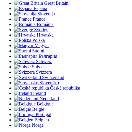
Great Britain
España
Slovenija
France
România
Sverige
Hrvatska
Polska
Magyar
Suomi
България
Schweiz
Suisse
Svizzera
Switzerland
Slovensko
Česká republika
Ireland
Nederland
Belgique
België
Portugal
Belgien
Norge