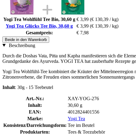
Yogi Tea Wohlfühl Tee Bio, 30,60 g
€ 3,99
(€ 130,39 / kg)
Yogi Tea Glücks Tee Bio, 30,60 g
€ 3,99
(€ 130,39 / kg)
Gesamtpreis:
€ 7,98
Beide in den Warenkorb
Beschreibung
Durch die Doshas Vata, Pitta und Kapha manifestieren sich die Eleme
Grundgedanke des Ayurveda. YOGI TEA hat zauberhafte Rezepte gesc
Yogi Tea Wohlfühl-Tee kombiniert die Kräuter der Mittelmeerregion
Zitronenverbene, die Freuden eines sommerlichen Sonnenuntergangs e
Inhalt
: 30g - 15 Teebeutel
Art.-Nr.:
XAY-YOG-276
Inhalt:
30,60 g
EAN:
4012824401556
Marke:
Yogi Tea
Konsistenz/Darreichungsform:
Tee im Beutel
Produktarten:
Tees & Teezubehör