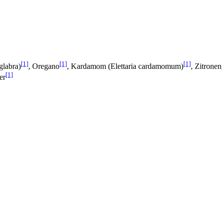
[1]
[1]
[1]
glabra)
, Oregano
, Kardamom (Elettaria cardamomum)
, Zitronen
[1]
er