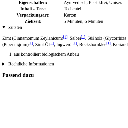
Eigenschaften:
Ayurvedisch, Plastikfrei, Unisex
Inhalt - Tees:
Teebeutel
Verpackungsart:
Karton
Ziehzeit:
5 Minuten, 6 Minuten
Zutaten
[1]
[1]
Zimt (Cinnamomum Zeylanicum)
, Salbei
, Süßholz (Glycorrhiza 
[1]
[1]
[1]
[1]
(Piper nigrum)
, Zimt-Öl
, Ingweröl
, Bockshornklee
, Koriand
aus kontrolliert biologischem Anbau
Rechtliche Informationen
Passend dazu