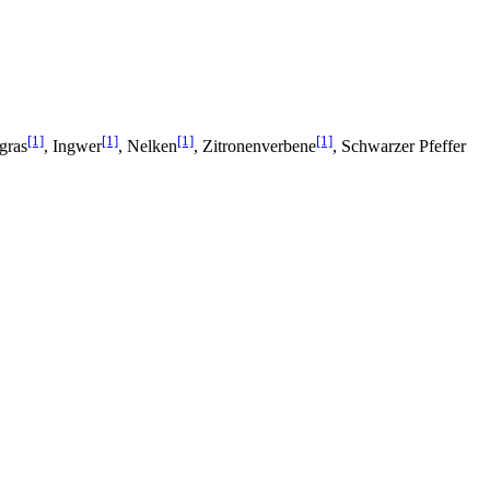
[1]
[1]
[1]
[1]
gras
, Ingwer
, Nelken
, Zitronenverbene
, Schwarzer Pfeffer