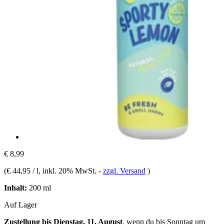
€ 8,99
(
€ 44,95 / l
, inkl. 20% MwSt.
-
zzgl. Versand
)
Inhalt:
200 ml
Auf Lager
Zustellung bis Dienstag, 11. August
, wenn du bis
Sonntag um