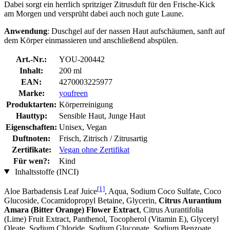
Dabei sorgt ein herrlich spritziger Zitrusduft für den Frische-Kick
am Morgen und versprüht dabei auch noch gute Laune.
Anwendung
: Duschgel auf der nassen Haut aufschäumen, sanft auf
dem Körper einmassieren und anschließend abspülen.
Art.-Nr.:
YOU-200442
Inhalt:
200 ml
EAN:
4270003225977
Marke:
youfreen
Produktarten:
Körperreinigung
Hauttyp:
Sensible Haut, Junge Haut
Eigenschaften:
Unisex, Vegan
Duftnoten:
Frisch, Zitrisch / Zitrusartig
Zertifikate:
Vegan ohne Zertifikat
Für wen?:
Kind
Inhaltsstoffe (INCI)
[1]
Aloe Barbadensis Leaf Juice
, Aqua, Sodium Coco­ Sulfate, Coco
Glucoside, Cocamidopropyl Betaine, Glycerin,
Citrus Aurantium
Amara (Bitter Orange) Flower Extract
, Citrus Aurantifolia
(Lime) Fruit Extract, Panthenol, Tocopherol (Vitamin E), Glyceryl
Oleate, Sodium Chloride, Sodium Gluconate, Sodium Benzoate,