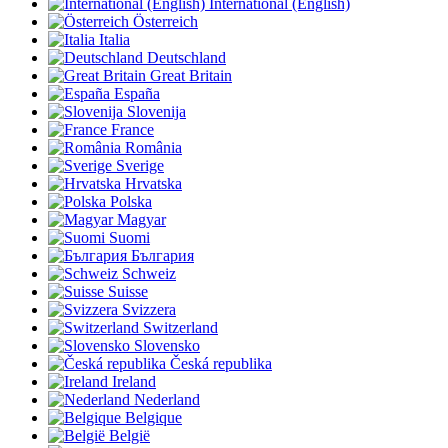
International (English)
Österreich
Italia
Deutschland
Great Britain
España
Slovenija
France
România
Sverige
Hrvatska
Polska
Magyar
Suomi
България
Schweiz
Suisse
Svizzera
Switzerland
Slovensko
Česká republika
Ireland
Nederland
Belgique
België