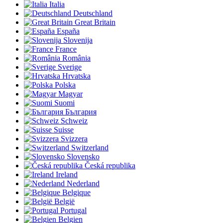
Italia
Deutschland
Great Britain
España
Slovenija
France
România
Sverige
Hrvatska
Polska
Magyar
Suomi
България
Schweiz
Suisse
Svizzera
Switzerland
Slovensko
Česká republika
Ireland
Nederland
Belgique
België
Portugal
Belgien