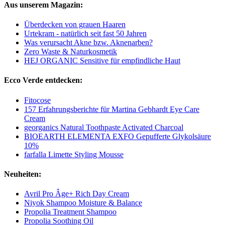
Aus unserem Magazin:
Überdecken von grauen Haaren
Urtekram - natürlich seit fast 50 Jahren
Was verursacht Akne bzw. Aknenarben?
Zero Waste & Naturkosmetik
HEJ ORGANIC Sensitive für empfindliche Haut
Ecco Verde entdecken:
Fitocose
157 Erfahrungsberichte für Martina Gebhardt Eye Care
Cream
georganics Natural Toothpaste Activated Charcoal
BIOEARTH ELEMENTA EXFO Gepufferte Glykolsäure
10%
farfalla Limette Styling Mousse
Neuheiten:
Avril Pro Âge+ Rich Day Cream
Niyok Shampoo Moisture & Balance
Propolia Treatment Shampoo
Propolia Soothing Oil