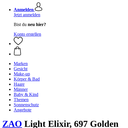
Anmelden
Jetzt anmelden
Bist du
neu hier?
Konto erstellen
Marken
Gesicht
Make-up
Körper & Bad
Haare
Männer
Baby & Kind
Themen
Sonnenschutz
Angebote
ZAO
Light Elixir, 697 Golden