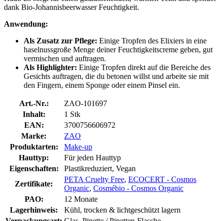
dank Bio-Johannisbeerwasser Feuchtigkeit.
Anwendung:
Als Zusatz zur Pflege:
Einige Tropfen des Elixiers in eine
haselnussgroße Menge deiner Feuchtigkeitscreme geben, gut
vermischen und auftragen.
Als Highlighter:
Einige Tropfen direkt auf die Bereiche des
Gesichts auftragen, die du betonen willst und arbeite sie mit
den Fingern, einem Sponge oder einem Pinsel ein.
Art.-Nr.:
ZAO-101697
Inhalt:
1 Stk
EAN:
3700756606972
Marke:
ZAO
Produktarten:
Make-up
Hauttyp:
Für jeden Hauttyp
Eigenschaften:
Plastikreduziert, Vegan
PETA Cruelty Free
,
ECOCERT - Cosmos
Zertifikate:
Organic
,
Cosmébio - Cosmos Organic
PAO:
12 Monate
Lagerhinweis:
Kühl, trocken & lichtgeschützt lagern
Verpackungsart:
Glas, Pipette / Pipetten-Flasche