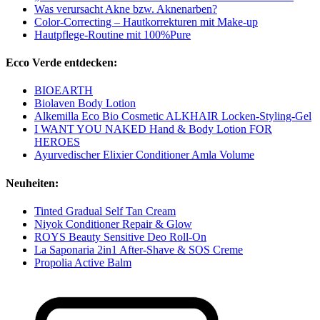
Was verursacht Akne bzw. Aknenarben?
Color-Correcting – Hautkorrekturen mit Make-up
Hautpflege-Routine mit 100%Pure
Ecco Verde entdecken:
BIOEARTH
Biolaven Body Lotion
Alkemilla Eco Bio Cosmetic ALKHAIR Locken-Styling-Gel
I WANT YOU NAKED Hand & Body Lotion FOR
HEROES
Ayurvedischer Elixier Conditioner Amla Volume
Neuheiten:
Tinted Gradual Self Tan Cream
Niyok Conditioner Repair & Glow
ROYS Beauty Sensitive Deo Roll-On
La Saponaria 2in1 After-Shave & SOS Creme
Propolia Active Balm