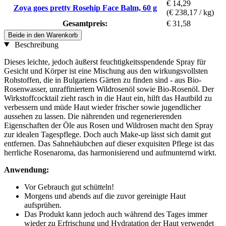
€ 14,29
Zoya goes pretty Rosehip Face Balm, 60 g
(€ 238,17 / kg)
Gesamtpreis:
€ 31,58
Beide in den Warenkorb
Beschreibung
Dieses leichte, jedoch äußerst feuchtigkeitsspendende Spray für
Gesicht und Körper ist eine Mischung aus den wirkungsvollsten
Rohstoffen, die in Bulgariens Gärten zu finden sind - aus Bio-
Rosenwasser, unraffiniertem Wildrosenöl sowie Bio-Rosenöl. Der
Wirkstoffcocktail zieht rasch in die Haut ein, hilft das Hautbild zu
verbessern und müde Haut wieder frischer sowie jugendlicher
aussehen zu lassen. Die nährenden und regenerierenden
Eigenschaften der Öle aus Rosen und Wildrosen macht den Spray
zur idealen Tagespflege. Doch auch Make-up lässt sich damit gut
entfernen. Das Sahnehäubchen auf dieser exquisiten Pflege ist das
herrliche Rosenaroma, das harmonisierend und aufmunternd wirkt.
Anwendung:
Vor Gebrauch gut schütteln!
Morgens und abends auf die zuvor gereinigte Haut
aufsprühen.
Das Produkt kann jedoch auch während des Tages immer
wieder zu Erfrischung und Hydratation der Haut verwendet