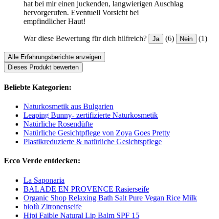
hat bei mir einen juckenden, langwierigen Auschlag
hervorgerufen. Eventuell Vorsicht bei
empfindlicher Haut!
War diese Bewertung für dich hilfreich?
(6)
(1)
Ja
Nein
Alle Erfahrungsberichte anzeigen
Dieses Produkt bewerten
Beliebte Kategorien:
Naturkosmetik aus Bulgarien
Leaping Bunny- zertifizierte Naturkosmetik
Natürliche Rosendüfte
Natürliche Gesichtpflege von Zoya Goes Pretty
Plastikreduzierte & natürliche Gesichtspflege
Ecco Verde entdecken:
La Saponaria
BALADE EN PROVENCE Rasierseife
Organic Shop Relaxing Bath Salt Pure Vegan Rice Milk
biolù Zitronenseife
Hipi Faible Natural Lip Balm SPF 15