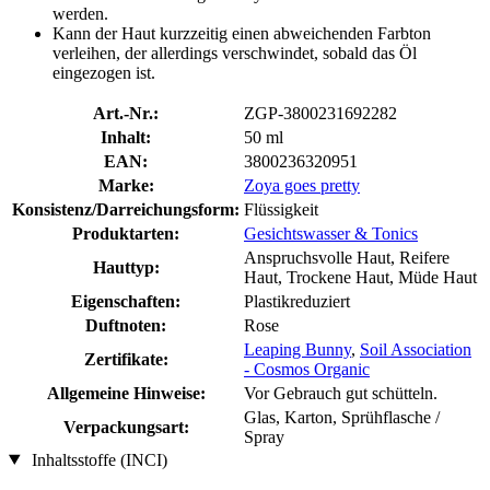
werden.
Kann der Haut kurzzeitig einen abweichenden Farbton
verleihen, der allerdings verschwindet, sobald das Öl
eingezogen ist.
Art.-Nr.:
ZGP-3800231692282
Inhalt:
50 ml
EAN:
3800236320951
Marke:
Zoya goes pretty
Konsistenz/Darreichungsform:
Flüssigkeit
Produktarten:
Gesichtswasser & Tonics
Anspruchsvolle Haut, Reifere
Hauttyp:
Haut, Trockene Haut, Müde Haut
Eigenschaften:
Plastikreduziert
Duftnoten:
Rose
Leaping Bunny
,
Soil Association
Zertifikate:
- Cosmos Organic
Allgemeine Hinweise:
Vor Gebrauch gut schütteln.
Glas, Karton, Sprühflasche /
Verpackungsart:
Spray
Inhaltsstoffe (INCI)