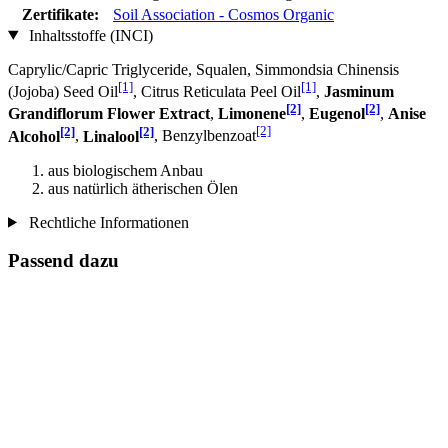
Zertifikate:
Soil Association - Cosmos Organic
Inhaltsstoffe (INCI)
Caprylic/Capric Triglyceride, Squalen, Simmondsia Chinensis
[1]
[1]
(Jojoba) Seed Oil
, Citrus Reticulata Peel Oil
,
Jasminum
[2]
[2]
Grandiflorum Flower Extract
,
Limonene
,
Eugenol
,
Anise
[2]
[2]
[2]
Alcohol
,
Linalool
, Benzylbenzoat
aus biologischem Anbau
aus natürlich ätherischen Ölen
Rechtliche Informationen
Passend dazu