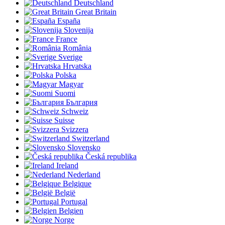
Deutschland
Great Britain
España
Slovenija
France
România
Sverige
Hrvatska
Polska
Magyar
Suomi
България
Schweiz
Suisse
Svizzera
Switzerland
Slovensko
Česká republika
Ireland
Nederland
Belgique
België
Portugal
Belgien
Norge