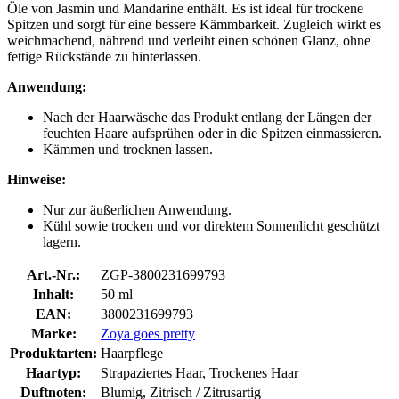
Öle von Jasmin und Mandarine enthält. Es ist ideal für trockene
Spitzen und sorgt für eine bessere Kämmbarkeit. Zugleich wirkt es
weichmachend, nährend und verleiht einen schönen Glanz, ohne
fettige Rückstände zu hinterlassen.
Anwendung:
Nach der Haarwäsche das Produkt entlang der Längen der
feuchten Haare aufsprühen oder in die Spitzen einmassieren.
Kämmen und trocknen lassen.
Hinweise:
Nur zur äußerlichen Anwendung.
Kühl sowie trocken und vor direktem Sonnenlicht geschützt
lagern.
Art.-Nr.:
ZGP-3800231699793
Inhalt:
50 ml
EAN:
3800231699793
Marke:
Zoya goes pretty
Produktarten:
Haarpflege
Haartyp:
Strapaziertes Haar, Trockenes Haar
Duftnoten:
Blumig, Zitrisch / Zitrusartig