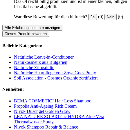
Das Öl reicht billig produziert und ist in einer kleinen, billigen
Plastikflasche abgefüllt.
War diese Bewertung für dich hilfreich?
(0)
(0)
Ja
Nein
Alle Erfahrungsberichte anzeigen
Dieses Produkt bewerten
Beliebte Kategorien:
Natürliche Leave-in-Conditioner
Naturkosmetik aus Bulgarien
Natürliche Zitrusdüfte
Natürliche Haarpflege von Zoya Goes Pretty
Soil Association - Cosmos Organic zertifiziert
Neuheiten:
BEMA COSMETICI Hair Loss Shampoo
Propolia Anti-Ageing Rich Cream
Niyok Duschgel Golden Glow
LÉA NATURE SO BiO étic HYDRA Aloe Vera
Thermalwasser Spray
Niyok Shampoo Repair & Balance