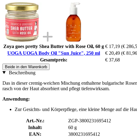
Zoya goes pretty Shea Butter with Rose Oil, 60 g
€ 17,19
(€ 286,5
UOGA UOGA Body Oil "Sun Juice", 250 ml
€ 20,49
(€ 81,96 
Gesamtpreis:
€ 37,68
Beide in den Warenkorb
Beschreibung
Das in dieser cremig-weichen Mischung enthaltene bulgarische Rosenö
rasch von der Haut absorbiert und pflegt tiefenwirksam.
Anwendung:
Zur Gesichts- und Körperpflege, eine kleine Menge auf die Hau
Art.-Nr.:
ZGP-3800231695412
Inhalt:
60 g
EAN:
3800231695412