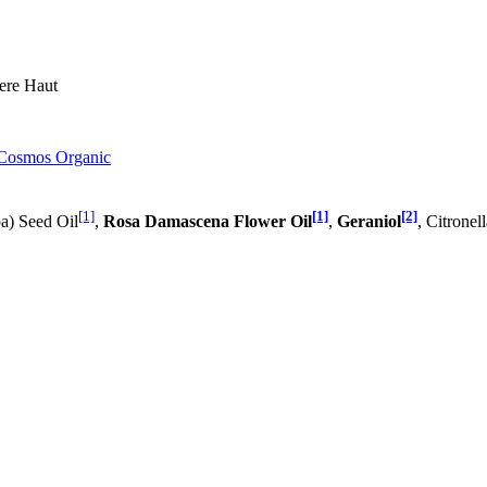
fere Haut
- Cosmos Organic
[1]
[1]
[2]
a) Seed Oil
,
Rosa Damascena Flower Oil
,
Geraniol
, Citronell