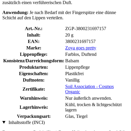
zusätzlich einen verführerischen Duft.
Anwendung:
Je nach Bedarf mit der Fingerspitze eine dünne
Schicht auf den Lippen verteilen.
Art.-Nr.:
ZGP-3800231697157
Inhalt:
20 g
EAN:
3800231697157
Marke:
Zoya goes pretty
Lippenpflege:
Farblos, Duftend
Konsistenz/Darreichungsform:
Balsam
Produktarten:
Lippenpflege
Eigenschaften:
Plastikfrei
Duftnoten:
Vanillig
Soil Association - Cosmos
Zertifikate:
Organic
Warnhinweis:
Nur äußerlich anwenden.
Kühl, trocken & lichtgeschützt
Lagerhinweis:
lagern
Verpackungsart:
Glas, Tiegel
Inhaltsstoffe (INCI)