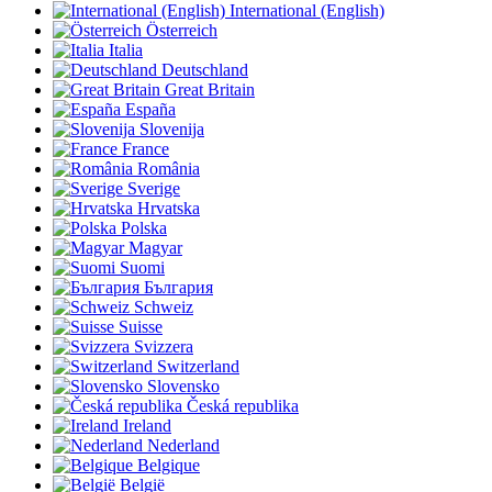
International (English)
Österreich
Italia
Deutschland
Great Britain
España
Slovenija
France
România
Sverige
Hrvatska
Polska
Magyar
Suomi
България
Schweiz
Suisse
Svizzera
Switzerland
Slovensko
Česká republika
Ireland
Nederland
Belgique
België