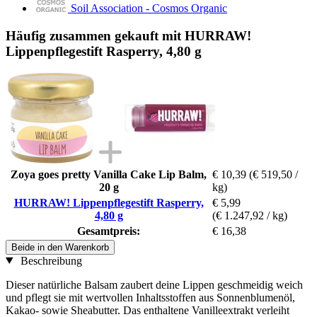
Soil Association - Cosmos Organic
Häufig zusammen gekauft mit HURRAW!
Lippenpflegestift Rasperry, 4,80 g
Zoya goes pretty Vanilla Cake Lip Balm,
€ 10,39
(€ 519,50 /
20 g
kg)
HURRAW! Lippenpflegestift Rasperry,
€ 5,99
4,80 g
(€ 1.247,92 / kg)
Gesamtpreis:
€ 16,38
Beide in den Warenkorb
Beschreibung
Dieser natürliche Balsam zaubert deine Lippen geschmeidig weich
und pflegt sie mit wertvollen Inhaltsstoffen aus Sonnenblumenöl,
Kakao- sowie Sheabutter. Das enthaltene Vanilleextrakt verleiht