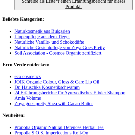
Schreibe als Erste*r einen Erfahrungsbericht für dieses
Produkt.
Beliebte Kategorien:
Naturkosmetik aus Bulgarien
Lippenpflege aus dem Tiegel
Natürliche Vanille- und Schokodüfte
Natürliche Gesichtpflege von Zoya Goes Pretty
Soil Association - Cosmos Organic zertifiziert
Ecco Verde entdecken:
eco cosmetics
JOIK Organic Colour, Gloss & Care Lip Oil
Dr. Hauschka Kosmetikschwamm
24 Erfahrungsberichte für Ayurvedisches Elixier Shampoo
Amla Volume
Zoya goes pretty Shea with Cacao Butter
Neuheiten:
Propolia Organic Natural Defences Herbal Tea
Propolia S.O.S. Imperfections Roll-On