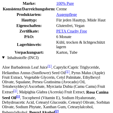
Marke:
100% Pure
Konsistenz/Darreichungsform:
Creme
Produktarten:
Augenpflege
Hauttyp:
Für jeden Hauttyp, Müde Haut
Eigenschaften:
Glutenfrei, Vegan
Zertifikate:
PETA Cruelty Free
PAO:
6 Monate
Kühl, trocken & lichtgeschützt
Lagerhinweis:
lagern
Verpackungsart:
Karton, Tube
Inhaltsstoffe (INCI)
[1]
Aloe Barbadensis Leaf Juice
, Caprylic/Capric Triglyceride,
[1]
Helianthus Annus (Sunflower) Seed Oil
, Pyrus Malus (Apple)
Fruit Extract, Vegetable Glycerin, Cetyl Palmitate, Ethylhexyl
Olivate, Squalane, Persea Gratissima (Avocado) Oil,
Tetrahexyldecyl Ascorbate, Myrciaria Dubia (Camu Camu) Fruit
[1]
Extract
, Malpighia Glabra (Acerola) Fruit Extract,
Rosa Canina
[1]
Seed Oil
, Tocopherol (Vitamin E), Sodium Hyaluronate,
Dehydroacetic Acid, Cetearyl Glucoside, Cetearyl Olivate, Sorbitan
Olivate, Sodium Phytate, Xanthan Gum, Cetearylalcohol,
[2]
Behenylalkohol,
Benzyl Alcohol