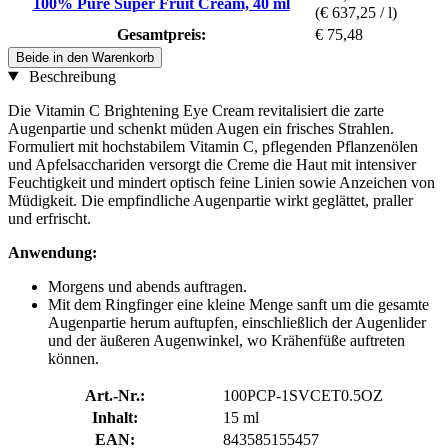
100% Pure Super Fruit Cream, 40 ml
(€ 637,25 / l)
Gesamtpreis:
€ 75,48
Beide in den Warenkorb
Beschreibung
Die Vitamin C Brightening Eye Cream revitalisiert die zarte
Augenpartie und schenkt müden Augen ein frisches Strahlen.
Formuliert mit hochstabilem Vitamin C, pflegenden Pflanzenölen
und Apfelsacchariden versorgt die Creme die Haut mit intensiver
Feuchtigkeit und mindert optisch feine Linien sowie Anzeichen von
Müdigkeit. Die empfindliche Augenpartie wirkt geglättet, praller
und erfrischt.
Anwendung:
Morgens und abends auftragen.
Mit dem Ringfinger eine kleine Menge sanft um die gesamte
Augenpartie herum auftupfen, einschließlich der Augenlider
und der äußeren Augenwinkel, wo Krähenfüße auftreten
können.
Art.-Nr.:
100PCP-1SVCET0.5OZ
Inhalt:
15 ml
EAN:
843585155457