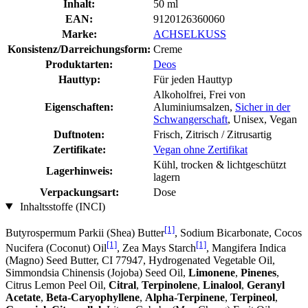
Inhalt:
50 ml
EAN:
9120126360060
Marke:
ACHSELKUSS
Konsistenz/Darreichungsform:
Creme
Produktarten:
Deos
Hauttyp:
Für jeden Hauttyp
Alkoholfrei, Frei von
Eigenschaften:
Aluminiumsalzen,
Sicher in der
Schwangerschaft
, Unisex, Vegan
Duftnoten:
Frisch, Zitrisch / Zitrusartig
Zertifikate:
Vegan ohne Zertifikat
Kühl, trocken & lichtgeschützt
Lagerhinweis:
lagern
Verpackungsart:
Dose
Inhaltsstoffe (INCI)
[1]
Butyrospermum Parkii (Shea) Butter
, Sodium Bicarbonate, Cocos
[1]
[1]
Nucifera (Coconut) Oil
, Zea Mays Starch
, Mangifera Indica
(Magno) Seed Butter, CI 77947, Hydrogenated Vegetable Oil,
Simmondsia Chinensis (Jojoba) Seed Oil,
Limonene
,
Pinenes
,
Citrus Lemon Peel Oil,
Citral
,
Terpinolene
,
Linalool
,
Geranyl
Acetate
,
Beta-Caryophyllene
,
Alpha-Terpinene
,
Terpineol
,