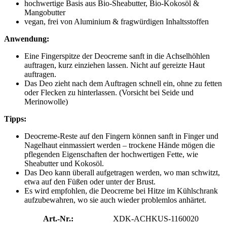
hochwertige Basis aus Bio-Sheabutter, Bio-Kokosöl &
Mangobutter
vegan, frei von Aluminium & fragwürdigen Inhaltsstoffen
Anwendung:
Eine Fingerspitze der Deocreme sanft in die Achselhöhlen
auftragen, kurz einziehen lassen. Nicht auf gereizte Haut
auftragen.
Das Deo zieht nach dem Auftragen schnell ein, ohne zu fetten
oder Flecken zu hinterlassen. (Vorsicht bei Seide und
Merinowolle)
Tipps:
Deocreme-Reste auf den Fingern können sanft in Finger und
Nagelhaut einmassiert werden – trockene Hände mögen die
pflegenden Eigenschaften der hochwertigen Fette, wie
Sheabutter und Kokosöl.
Das Deo kann überall aufgetragen werden, wo man schwitzt,
etwa auf den Füßen oder unter der Brust.
Es wird empfohlen, die Deocreme bei Hitze im Kühlschrank
aufzubewahren, wo sie auch wieder problemlos anhärtet.
Art.-Nr.:
XDK-ACHKUS-1160020