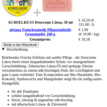
€ 16,59
(€
ACHSELKUSS Deocreme Litsea, 50 ml
331,80 / l)
alviana Naturkosmetik Pflanzenölseife
€ 1,99
Granatapfel, 100 g
(€ 19,90 / kg)
Gesamtpreis:
€ 18,58
Beide in den Warenkorb
Beschreibung
Belebendes Frische-Erlebnis mit sanfter Pflege - die Deocreme
Litsea bietet einen langanhaltenden Schutz vor unangenehmer
Geruchsbildung. Ätherisches Litsea-Öl und spritzige Zitrone
verschmelzen zu einem süß-fruchtigen Duft, der Leichtigkeit und
gute Laune verbreitet. Eine Komposition aus Bio-Sheabutter, Bio-
Kokosöl, Jojobawachs und Mangobutter sorgt für ein seidig-zartes
Hautgefühl.
für alle Hauttypen
schützt langanhaltend vor Geruchsbildung
frisch, zitronig & angenehm süß-fruchtig
mit ätherischem Litsea- & Zitronenöl