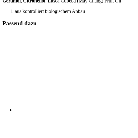
Geraniol
,
Citronellol
, Litsea Cubeba (May Chang) Fruit Oil
aus kontrolliert biologischem Anbau
Passend dazu