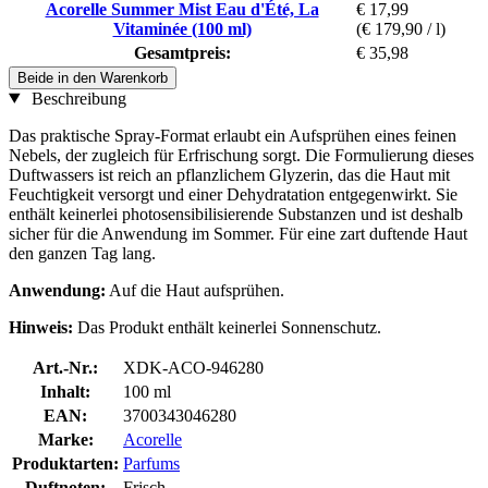
Acorelle Summer Mist Eau d'Été, La
€ 17,99
Vitaminée (100 ml)
(€ 179,90 / l)
Gesamtpreis:
€ 35,98
Beide in den Warenkorb
Beschreibung
Das praktische Spray-Format erlaubt ein Aufsprühen eines feinen
Nebels, der zugleich für Erfrischung sorgt. Die Formulierung dieses
Duftwassers ist reich an pflanzlichem Glyzerin, das die Haut mit
Feuchtigkeit versorgt und einer Dehydratation entgegenwirkt. Sie
enthält keinerlei photosensibilisierende Substanzen und ist deshalb
sicher für die Anwendung im Sommer. Für eine zart duftende Haut
den ganzen Tag lang.
Anwendung:
Auf die Haut aufsprühen.
Hinweis:
Das Produkt enthält keinerlei Sonnenschutz.
Art.-Nr.:
XDK-ACO-946280
Inhalt:
100 ml
EAN:
3700343046280
Marke:
Acorelle
Produktarten:
Parfums
Duftnoten:
Frisch