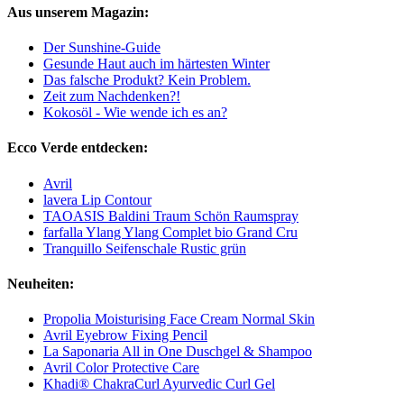
Aus unserem Magazin:
Der Sunshine-Guide
Gesunde Haut auch im härtesten Winter
Das falsche Produkt? Kein Problem.
Zeit zum Nachdenken?!
Kokosöl - Wie wende ich es an?
Ecco Verde entdecken:
Avril
lavera Lip Contour
TAOASIS Baldini Traum Schön Raumspray
farfalla Ylang Ylang Complet bio Grand Cru
Tranquillo Seifenschale Rustic grün
Neuheiten:
Propolia Moisturising Face Cream Normal Skin
Avril Eyebrow Fixing Pencil
La Saponaria All in One Duschgel & Shampoo
Avril Color Protective Care
Khadi® ChakraCurl Ayurvedic Curl Gel