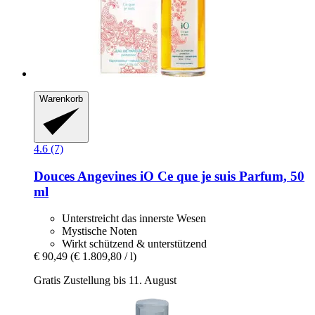
Warenkorb
4.6 (7)
Douces Angevines
iO Ce que je suis Parfum, 50
ml
Unterstreicht das innerste Wesen
Mystische Noten
Wirkt schützend & unterstützend
€ 90,49
(€ 1.809,80 / l)
Gratis Zustellung bis 11. August