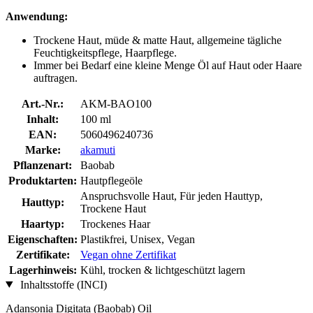
Anwendung:
Trockene Haut, müde & matte Haut, allgemeine tägliche
Feuchtigkeitspflege, Haarpflege.
Immer bei Bedarf eine kleine Menge Öl auf Haut oder Haare
auftragen.
Art.-Nr.:
AKM-BAO100
Inhalt:
100 ml
EAN:
5060496240736
Marke:
akamuti
Pflanzenart:
Baobab
Produktarten:
Hautpflegeöle
Anspruchsvolle Haut, Für jeden Hauttyp,
Hauttyp:
Trockene Haut
Haartyp:
Trockenes Haar
Eigenschaften:
Plastikfrei, Unisex, Vegan
Zertifikate:
Vegan ohne Zertifikat
Lagerhinweis:
Kühl, trocken & lichtgeschützt lagern
Inhaltsstoffe (INCI)
Adansonia Digitata (Baobab) Oil