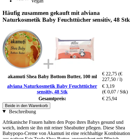
Vegan
Häufig zusammen gekauft mit alviana
Naturkosmetik Baby Feuchttücher sensitiv, 48 Stk
€ 22,75
(€
akamuti Shea Baby Bottom Butter, 100 ml
227,50 / l)
alviana Naturkosmetik Baby Feuchttücher
€ 3,19
sensitiv, 48 Stk
(€ 0,07 / Stk)
Gesamtpreis:
€ 25,94
Beide in den Warenkorb
Beschreibung
Afrikanische Frauen halten den Popo ihres Babys gesund und
weich, indem sie ihn mit reiner Sheabutter pflegen. Diese Shea
Babypopo-Creme von Akamuti ist eine reichhaltige Kombination
aus nativer Fair Trade Shea Butter, angereichert mit Pfirsich-,