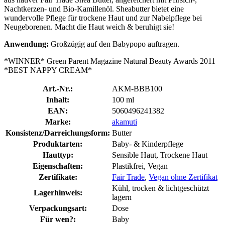
Nachtkerzen- und Bio-Kamillenöl. Sheabutter bietet eine
wundervolle Pflege für trockene Haut und zur Nabelpflege bei
Neugeborenen. Macht die Haut weich & beruhigt sie!
Anwendung:
Großzügig auf den Babypopo auftragen.
*WINNER* Green Parent Magazine Natural Beauty Awards 2011
*BEST NAPPY CREAM*
Art.-Nr.:
AKM-BBB100
Inhalt:
100 ml
EAN:
5060496241382
Marke:
akamuti
Konsistenz/Darreichungsform:
Butter
Produktarten:
Baby- & Kinderpflege
Hauttyp:
Sensible Haut, Trockene Haut
Eigenschaften:
Plastikfrei, Vegan
Zertifikate:
Fair Trade
,
Vegan ohne Zertifikat
Kühl, trocken & lichtgeschützt
Lagerhinweis:
lagern
Verpackungsart:
Dose
Für wen?:
Baby