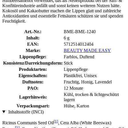
Himbeersamenöl verwendet, das als Nebenprodukt bei der Saft- &
Konfitüreindustrie anfällt und sonst keinen weiteren Nutzen hätte.
Kokosöl und Kakaobutter machen die Lippen glatt und zahlreiche
Antioxidantien und essentielle Fettsäuren schützen sie und spenden
Feuchtigkeit.
Art.-Nr.:
BME-BME-1240
Inhalt:
6 g
EAN:
5712514012404
Marke:
BEAUTY MADE EASY
Lippenpflege:
Farblos, Duftend
Konsistenz/Darreichungsform:
Stick
Produktarten:
Lippenpflege
Eigenschaften:
Plastikfrei, Unisex
Duftnoten:
Fruchtig, Honig, Lavendel
PAO:
12 Monate
Kühl, trocken & lichtgeschützt
Lagerhinweis:
lagern
Verpackungsart:
Hülse, Karton
Inhaltsstoffe (INCI)
[1]
Ricinus Communis Seed Oil
, Cera Alba (White Beeswax)
[1]