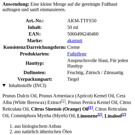
Anwendung:
Eine kleine Menge auf die gereinigte Fußhaut
auftragen und sanft einmassieren.
Art.-Nr.:
AKM-TTFS50
Inhalt:
50 ml
EAN:
5060496240460
Marke:
akamuti
Konsistenz/Darreichungsform:
Creme
Produktarten:
Fußpflege
Anspruchsvolle Haut, Für jeden
Hauttyp:
Hauttyp
Duftnoten:
Fruchtig, Zitrisch / Zitrusartig
Verpackungsart:
Tiegel
Inhaltsstoffe (INCI)
Prunus Dulcis Oil, Prunus Armeniaca (Apricot) Kernel Oil, Cera
[1]
Alba (White Beeswax) Extract
, Prunus Persica Kernel Oil, Citrus
[1]
Reticulata Oil,
Citrus Sinensis (Orange) Oil
, Citrus Reticulata
[2]
[2]
Oil, Commiphora Myrrha (Myrrh) Oil,
Limonene
,
Linalool
aus biologischem Anbau
aus natürlich ätherischen Ölen